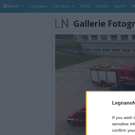
Menù
Legnano
Territori
Palio
Eventi
Sport
V
Gallerie Fotog
LegnanoN
If you wish 
sensitive in
confirm you