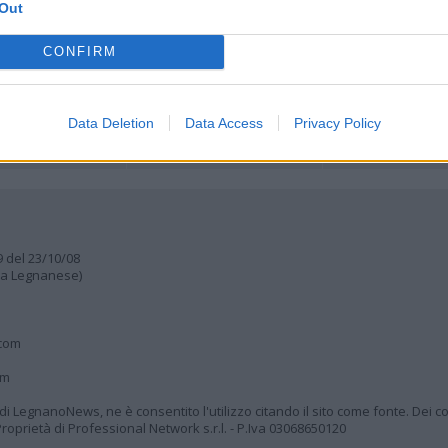
Lettere al direttore
Out
Animali
a
muni
CONFIRM
Data Deletion
Data Access
Privacy Policy
9 del 23/10/08
lia Legnanese)
.com
om
à di LegnanoNews, ne è consentito l'utilizzo citando il sito come fonte. Dei co
oprietà di Professional Network s.r.l. - P.Iva 03068650120