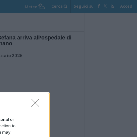
Cerca
Seguici su
Accedi
Meteo
efana arriva all’ospedale di
nano
nnaio 2025
sonal or
ection to
ou may