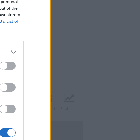
 personal
out of the
 downstream
B’s List of
Twitter
Instagram
Contatti
Pubblicità
UTILITÀ
Dal Territorio
Meteo