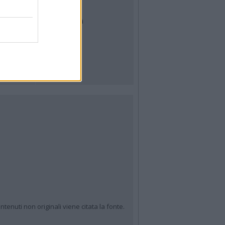
Archivio
Tag
News24
Articoli più letti
ntenuti non originali viene citata la fonte.