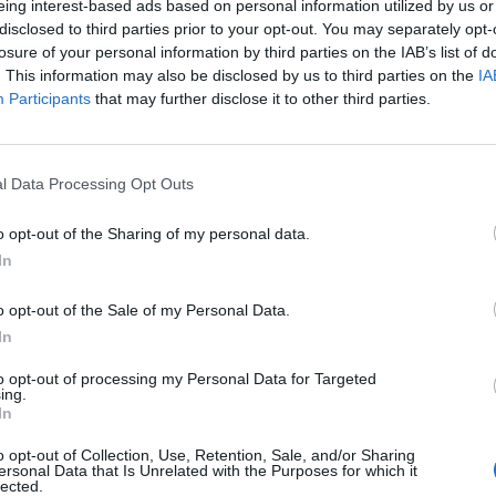
eing interest-based ads based on personal information utilized by us or
disclosed to third parties prior to your opt-out. You may separately opt-
losure of your personal information by third parties on the IAB’s list of
. This information may also be disclosed by us to third parties on the
IA
1 di 27
Participants
that may further disclose it to other third parties.
l Data Processing Opt Outs
utoscala alla Pediatria dell’Ospedale di Legnano
o opt-out of the Sharing of my personal data.
In
o opt-out of the Sale of my Personal Data.
In
to opt-out of processing my Personal Data for Targeted
Registrati
Redazione
Invia notizia
Feed RSS
Facebook
ing.
In
ORI
MULTIMEDIA
COMUNITÀ
o opt-out of Collection, Use, Retention, Sale, and/or Sharing
Gallerie Fotografiche
Foto dei lettori
ersonal Data that Is Unrelated with the Purposes for which it
ese
Web TV
Auguri
lected.