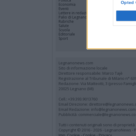
Politica
Rhodense
Opted 
Economia
Varesotto
Eventi
Lombardi
Lettere in redazione
Tutti i co
Palio di Legnano
Rubriche
Salute
Scuola
Editoriale
Sport
Legnanonews.com
Sito di informazione locale
Direttore responsabile: Marco Tajè
Registrazione al Tribunale di Milano n° 63
Redazione: Via Matteotti, 3 (presso Famig
20025 Legnano (MI)
Cell.: +39.393.9013760
Email Direzione: direttore@legnanonews
Email Redazione: info@legnanonews.com
Pubblicità: commerciale@legnanonews.c
Tutti i contenuti originali sono di propriet
Copyright © 2016 - 2026 - LegnanoNews - Pr
Imp. Cookie
-
Cookie
-
Privacy