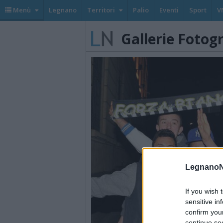
Menù
Legnano
Territori
Palio
Eventi
Sport
V
Gallerie Fotog
LegnanoN
If you wish 
sensitive in
confirm you
continue se