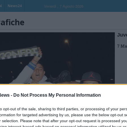
N
News24
Venerdi , 7 Agosto 2026
rafiche
Juv
7 Ma
ews -
Do Not Process My Personal Information
to opt-out of the sale, sharing to third parties, or processing of your per
formation for targeted advertising by us, please use the below opt-out s
r selection. Please note that after your opt-out request is processed y
eing interest-based ads based on personal information utilized by us or