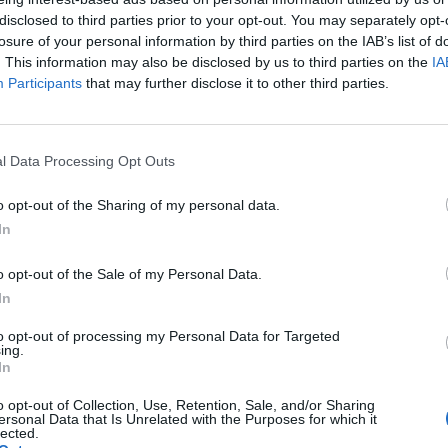
disclosed to third parties prior to your opt-out. You may separately opt-
losure of your personal information by third parties on the IAB’s list of
. This information may also be disclosed by us to third parties on the
IA
Participants
that may further disclose it to other third parties.
1 di 11
l Data Processing Opt Outs
 VESTITA DI BIANCONERO
o opt-out of the Sharing of my personal data.
In
o opt-out of the Sale of my Personal Data.
In
to opt-out of processing my Personal Data for Targeted
Registrati
Redazione
Invia notizia
Feed RSS
Facebook
ing.
In
ORI
MULTIMEDIA
COMUNITÀ
o opt-out of Collection, Use, Retention, Sale, and/or Sharing
Gallerie Fotografiche
Foto dei lettori
ersonal Data that Is Unrelated with the Purposes for which it
ese
Web TV
Auguri
lected.
Lettere al direttore