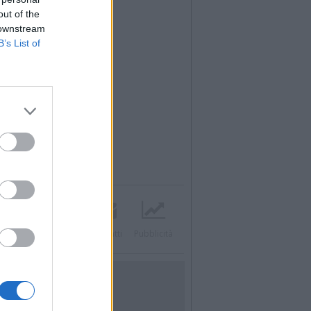
out of the
 downstream
B’s List of
Twitter
Instagram
Contatti
Pubblicità
UTILITÀ
Dal Territorio
Meteo
Archivio