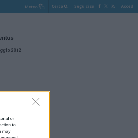
Cerca
Seguici su
Accedi
Meteo
entus
ggio 2012
sonal or
ection to
ou may
 personal