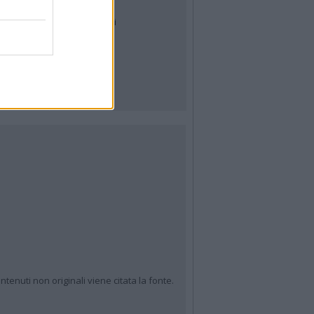
Tag
News24
Articoli più letti
ntenuti non originali viene citata la fonte.