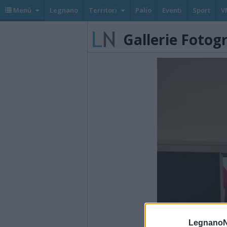
Menù
Legnano
Territori
Palio
Eventi
Sport
V
Gallerie Fotog
LegnanoN