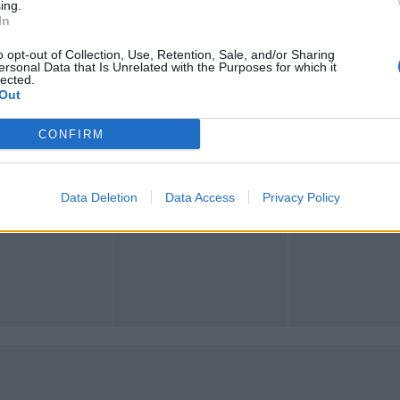
ing.
In
o opt-out of Collection, Use, Retention, Sale, and/or Sharing
ersonal Data that Is Unrelated with the Purposes for which it
lected.
Registrati
Redazione
Invia notizia
Feed RSS
Facebook
Out
CONFIRM
ORI
MULTIMEDIA
COMUNITÀ
Gallerie Fotografiche
Foto dei lettori
ese
Web TV
Auguri
Lettere al direttore
Animali
Data Deletion
Data Access
Privacy Policy
a
muni