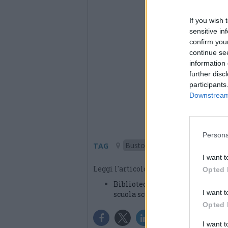
If you wish 
sensitive in
confirm you
continue se
information 
further disc
participants
Downstream 
Persona
Busto Garolfo
TAG
I want t
Leggi l'articolo:
Opted 
Biblioteca delle Don Mentasti di
I want t
scuola scomparso a 11 anni
Opted 
I want 