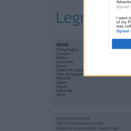
Advertis
Opted 
I want t
of my P
was col
Opted 
NEWS
TERRIT
Prima Pagina
Legnano
Cronaca
Alto Milan
Politica
Rhodense
Economia
Varesotto
Eventi
Lombardi
Lettere in redazione
Tutti i co
Palio di Legnano
Rubriche
Salute
Scuola
Editoriale
Sport
Legnanonews.com
Sito di informazione locale
Direttore responsabile: Marco Tajè