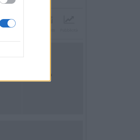
Twitter
Instagram
Contatti
Pubblicità
UTILITÀ
Dal Territorio
Meteo
Archivio
Tag
News24
Articoli più letti