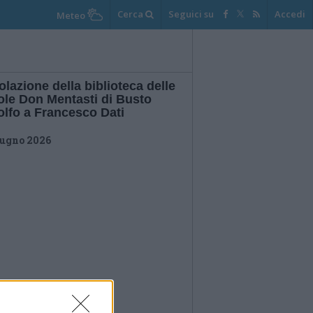
Cerca
Seguici su
Accedi
Meteo
tolazione della biblioteca delle
ole Don Mentasti di Busto
olfo a Francesco Dati
iugno 2026