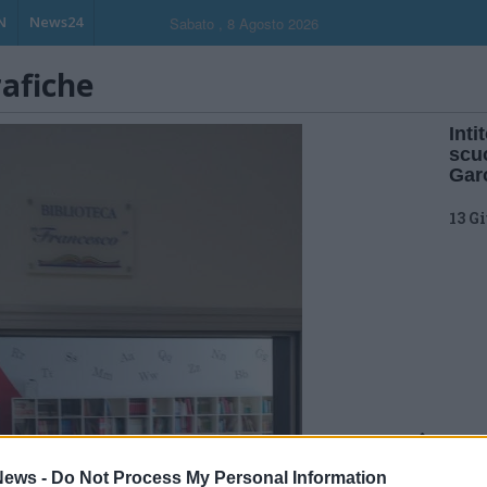
N
News24
Sabato , 8 Agosto 2026
rafiche
Inti
scu
Gar
13 G
ews -
Do Not Process My Personal Information