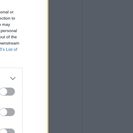
sonal or
ection to
ou may
 personal
out of the
 downstream
B’s List of