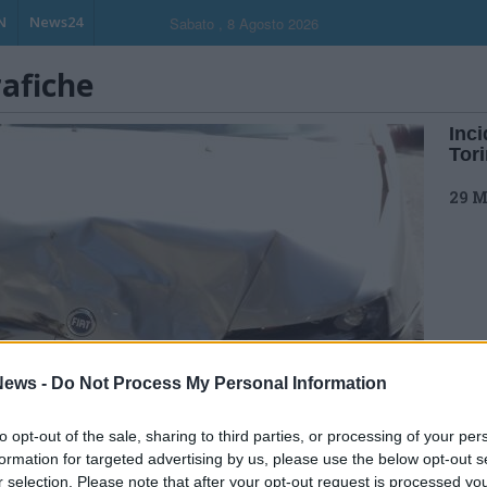
N
News24
Sabato , 8 Agosto 2026
rafiche
Inci
Tor
29 M
ews -
Do Not Process My Personal Information
to opt-out of the sale, sharing to third parties, or processing of your per
formation for targeted advertising by us, please use the below opt-out s
r selection. Please note that after your opt-out request is processed y