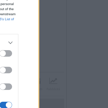
 personal
out of the
 downstream
B’s List of
Twitter
Instagram
Contatti
Pubblicità
UTILITÀ
Dal Territorio