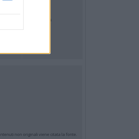
Meteo
Archivio
Tag
News24
Articoli più letti
ntenuti non originali viene citata la fonte.