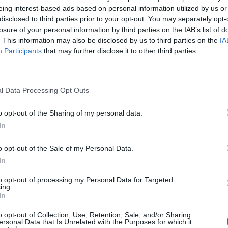
eing interest-based ads based on personal information utilized by us or
disclosed to third parties prior to your opt-out. You may separately opt-
losure of your personal information by third parties on the IAB’s list of
. This information may also be disclosed by us to third parties on the
IA
Participants
that may further disclose it to other third parties.
1 di 11
l Data Processing Opt Outs
 SCONTRO NELL’OLTRESTAZIONE
o opt-out of the Sharing of my personal data.
In
o opt-out of the Sale of my Personal Data.
In
to opt-out of processing my Personal Data for Targeted
ing.
Registrati
Redazione
Invia notizia
Feed RSS
Facebook
In
o opt-out of Collection, Use, Retention, Sale, and/or Sharing
ORI
MULTIMEDIA
COMUNITÀ
ersonal Data that Is Unrelated with the Purposes for which it
Gallerie Fotografiche
Foto dei lettori