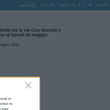
Cerca
Seguici su
Accedi
Meteo
dente tra le vie Ciro Menotti e
ino di lunedì 29 maggio
aggio 2012
sonal or
ection to
ou may