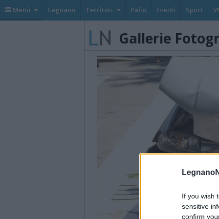
Menù
Legnano
Territori
Palio
Eventi
Sport
V
Gallerie Fotog
LegnanoN
If you wish 
sensitive in
confirm you