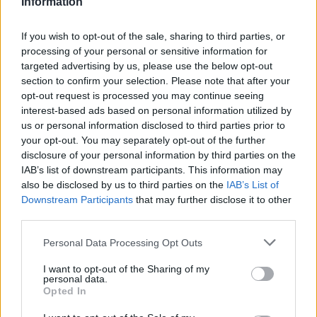
Information
If you wish to opt-out of the sale, sharing to third parties, or
processing of your personal or sensitive information for
targeted advertising by us, please use the below opt-out
section to confirm your selection. Please note that after your
opt-out request is processed you may continue seeing
interest-based ads based on personal information utilized by
us or personal information disclosed to third parties prior to
your opt-out. You may separately opt-out of the further
disclosure of your personal information by third parties on the
IAB’s list of downstream participants. This information may
also be disclosed by us to third parties on the
IAB’s List of
Downstream Participants
that may further disclose it to other
third parties.
Personal Data Processing Opt Outs
Commenti
I want to opt-out of the Sharing of my
Accedi
o
registrati
per commentare questo
personal data.
articolo.
Opted In
L'email è richiesta ma non verrà mostrata ai visitatori. Il contenuto di questo
commento esprime il pensiero dell'autore e non rappresenta la linea editoriale