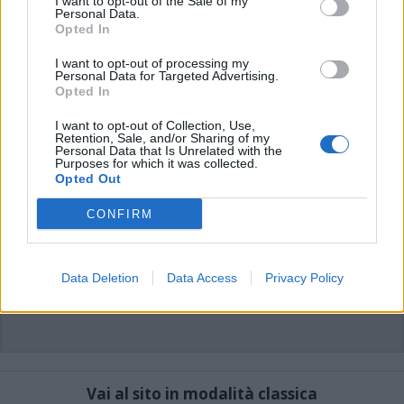
I want to opt-out of the Sale of my
di VareseNews.it, che rimane autonoma e indipendente. I messaggi inclusi nei
Personal Data.
commenti non sono testi giornalistici, ma post inviati dai singoli lettori che
possono essere automaticamente pubblicati senza filtro preventivo. I commenti
Opted In
che includano uno o più link a siti esterni verranno rimossi in automatico dal
sistema.
I want to opt-out of processing my
Personal Data for Targeted Advertising.
Opted In
I want to opt-out of Collection, Use,
Retention, Sale, and/or Sharing of my
Personal Data that Is Unrelated with the
Purposes for which it was collected.
Opted Out
CONFIRM
Data Deletion
Data Access
Privacy Policy
Vai al sito in modalità classica