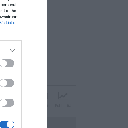
 personal
out of the
 downstream
B’s List of
Twitter
Instagram
Contatti
Pubblicità
UTILITÀ
Dal Territorio