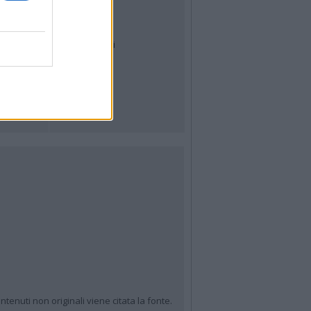
Meteo
Archivio
Tag
News24
Articoli più letti
ntenuti non originali viene citata la fonte.