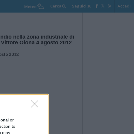
Cerca
Seguici su
Accedi
Meteo
ndio nella zona industriale di
 Vittore Olona 4 agosto 2012
osto 2012
sonal or
ection to
ou may