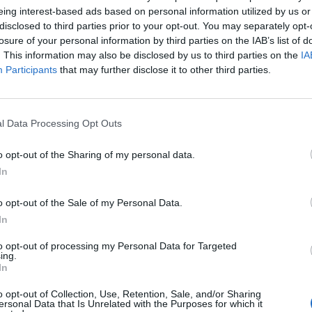
eing interest-based ads based on personal information utilized by us or
disclosed to third parties prior to your opt-out. You may separately opt-
losure of your personal information by third parties on the IAB’s list of
. This information may also be disclosed by us to third parties on the
IA
Participants
that may further disclose it to other third parties.
1 di 10
l Data Processing Opt Outs
LA ZONA INDUSTRIALE DI SAN VITTORE OLONA
o opt-out of the Sharing of my personal data.
In
o opt-out of the Sale of my Personal Data.
In
to opt-out of processing my Personal Data for Targeted
ing.
Registrati
Redazione
Invia notizia
Feed RSS
Facebook
In
o opt-out of Collection, Use, Retention, Sale, and/or Sharing
ORI
MULTIMEDIA
COMUNITÀ
ersonal Data that Is Unrelated with the Purposes for which it
Gallerie Fotografiche
Foto dei lettori