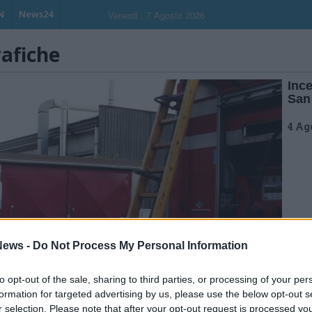
N
News24
Venerdi , 7 Agosto 2026
rafiche
Ince
San
4 Ag
ews -
Do Not Process My Personal Information
to opt-out of the sale, sharing to third parties, or processing of your per
formation for targeted advertising by us, please use the below opt-out s
r selection. Please note that after your opt-out request is processed y