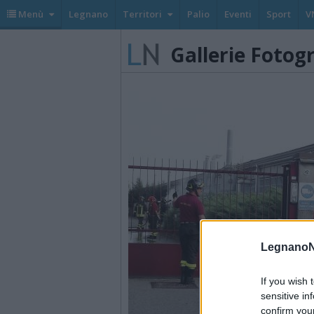
Menù
Legnano
Territori
Palio
Eventi
Sport
V
Gallerie Fotog
LegnanoN
If you wish 
sensitive in
confirm you