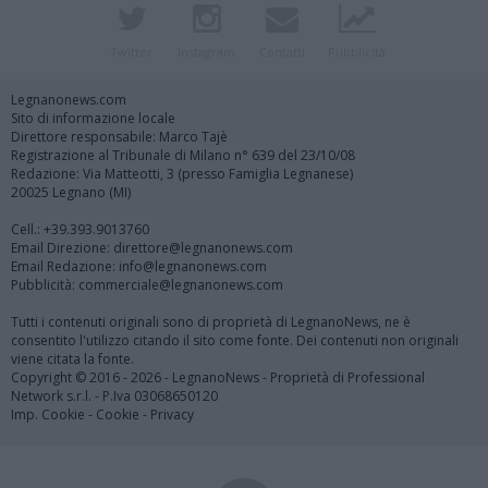
Twitter
Instagram
Contatti
Pubblicità
Legnanonews.com
Sito di informazione locale
Direttore responsabile: Marco Tajè
Registrazione al Tribunale di Milano n° 639 del 23/10/08
Redazione: Via Matteotti, 3 (presso Famiglia Legnanese)
20025 Legnano (MI)
Cell.: +39.393.9013760
Email Direzione: direttore@legnanonews.com
Email Redazione: info@legnanonews.com
Pubblicità: commerciale@legnanonews.com
Tutti i contenuti originali sono di proprietà di LegnanoNews, ne è
consentito l'utilizzo citando il sito come fonte. Dei contenuti non originali
viene citata la fonte.
Copyright © 2016 - 2026 - LegnanoNews - Proprietà di Professional
Network s.r.l. - P.Iva 03068650120
Imp. Cookie
-
Cookie
-
Privacy