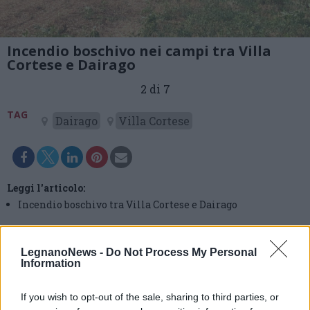
Incendio boschivo nei campi tra Villa
Cortese e Dairago
2 di 7
TAG
Dairago
Villa Cortese
Leggi l'articolo:
Incendio boschivo tra Villa Cortese e Dairago
LegnanoNews -
Do Not Process My Personal
Information
If you wish to opt-out of the sale, sharing to third parties, or