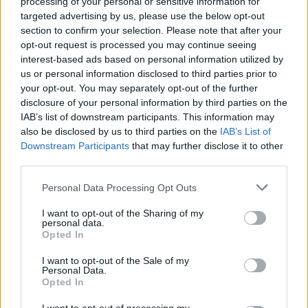
processing of your personal or sensitive information for
targeted advertising by us, please use the below opt-out
section to confirm your selection. Please note that after your
opt-out request is processed you may continue seeing
interest-based ads based on personal information utilized by
us or personal information disclosed to third parties prior to
your opt-out. You may separately opt-out of the further
disclosure of your personal information by third parties on the
IAB’s list of downstream participants. This information may
also be disclosed by us to third parties on the
IAB’s List of
Commenti
Downstream Participants
that may further disclose it to other
third parties.
Accedi
o
registrati
per commentare questo
articolo.
Personal Data Processing Opt Outs
L'email è richiesta ma non verrà mostrata ai visitatori. Il contenuto di questo
commento esprime il pensiero dell'autore e non rappresenta la linea editoriale
I want to opt-out of the Sharing of my
di VareseNews.it, che rimane autonoma e indipendente. I messaggi inclusi nei
personal data.
commenti non sono testi giornalistici, ma post inviati dai singoli lettori che
possono essere automaticamente pubblicati senza filtro preventivo. I commenti
Opted In
che includano uno o più link a siti esterni verranno rimossi in automatico dal
sistema.
I want to opt-out of the Sale of my
Personal Data.
Opted In