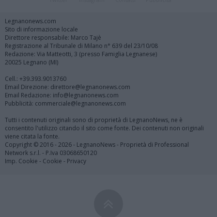
Legnanonews.com
Sito di informazione locale
Direttore responsabile: Marco Tajè
Registrazione al Tribunale di Milano n° 639 del 23/10/08
Redazione: Via Matteotti, 3 (presso Famiglia Legnanese)
20025 Legnano (MI)
Cell.: +39.393.9013760
Email Direzione: direttore@legnanonews.com
Email Redazione: info@legnanonews.com
Pubblicità: commerciale@legnanonews.com
Tutti i contenuti originali sono di proprietà di LegnanoNews, ne è
consentito l'utilizzo citando il sito come fonte. Dei contenuti non originali
viene citata la fonte.
Copyright © 2016 - 2026 - LegnanoNews - Proprietà di Professional
Network s.r.l. - P.Iva 03068650120
Imp. Cookie
-
Cookie
-
Privacy