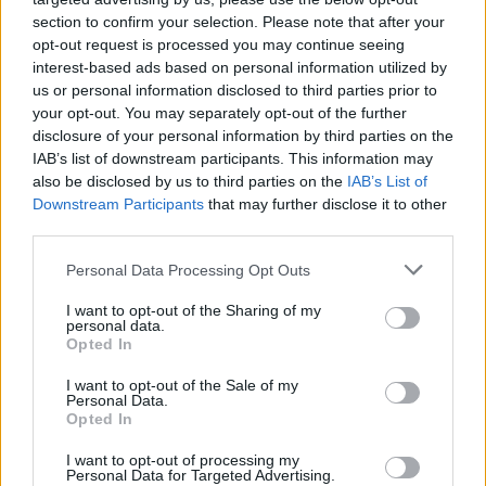
section to confirm your selection. Please note that after your
opt-out request is processed you may continue seeing
interest-based ads based on personal information utilized by
us or personal information disclosed to third parties prior to
your opt-out. You may separately opt-out of the further
disclosure of your personal information by third parties on the
IAB’s list of downstream participants. This information may
Commenti
also be disclosed by us to third parties on the
IAB’s List of
Downstream Participants
that may further disclose it to other
Accedi
o
registrati
per commentare questo
third parties.
articolo.
L'email è richiesta ma non verrà mostrata ai visitatori. Il contenuto di questo
Personal Data Processing Opt Outs
commento esprime il pensiero dell'autore e non rappresenta la linea editoriale
di VareseNews.it, che rimane autonoma e indipendente. I messaggi inclusi nei
commenti non sono testi giornalistici, ma post inviati dai singoli lettori che
I want to opt-out of the Sharing of my
possono essere automaticamente pubblicati senza filtro preventivo. I commenti
personal data.
che includano uno o più link a siti esterni verranno rimossi in automatico dal
sistema.
Opted In
I want to opt-out of the Sale of my
Personal Data.
Opted In
I want to opt-out of processing my
Personal Data for Targeted Advertising.