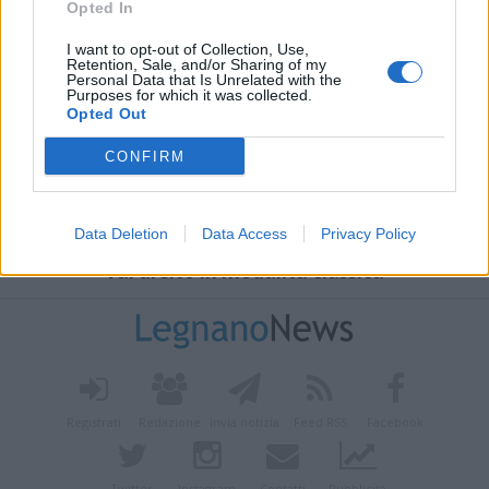
Opted In
I want to opt-out of Collection, Use,
Retention, Sale, and/or Sharing of my
Personal Data that Is Unrelated with the
Purposes for which it was collected.
Opted Out
CONFIRM
Data Deletion
Data Access
Privacy Policy
Vai al sito in modalità classica
Registrati
Redazione
Invia notizia
Feed RSS
Facebook
Twitter
Instagram
Contatti
Pubblicità