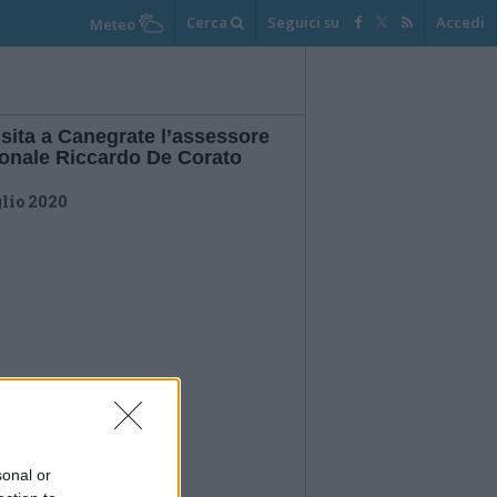
Cerca
Seguici su
Accedi
Meteo
isita a Canegrate l’assessore
ionale Riccardo De Corato
glio 2020
sonal or