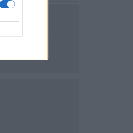
UTILITÀ
Dal Territorio
Meteo
Archivio
Tag
News24
Articoli più letti