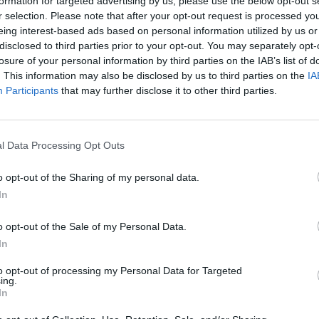
formation for targeted advertising by us, please use the below opt-out s
r selection. Please note that after your opt-out request is processed y
eing interest-based ads based on personal information utilized by us or
disclosed to third parties prior to your opt-out. You may separately opt-
losure of your personal information by third parties on the IAB’s list of
. This information may also be disclosed by us to third parties on the
IA
Participants
that may further disclose it to other third parties.
1 di 16
l Data Processing Opt Outs
o opt-out of the Sharing of my personal data.
el centrodestra cittadino e in difesa della Regione
In
o opt-out of the Sale of my Personal Data.
In
to opt-out of processing my Personal Data for Targeted
ing.
In
Registrati
Redazione
Invia notizia
Feed RSS
Facebook