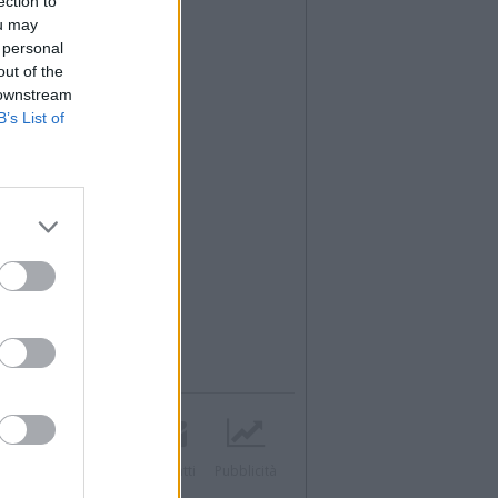
ection to
ou may
 personal
out of the
 downstream
B’s List of
Twitter
Instagram
Contatti
Pubblicità