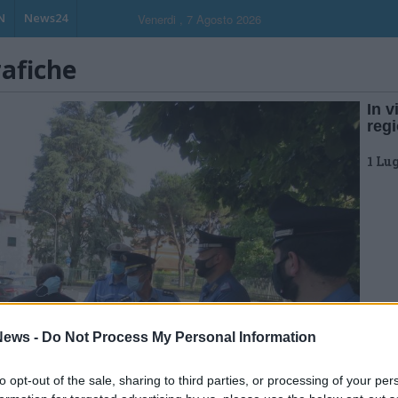
N
News24
Venerdi , 7 Agosto 2026
rafiche
In v
reg
1 Lu
ews -
Do Not Process My Personal Information
to opt-out of the sale, sharing to third parties, or processing of your per