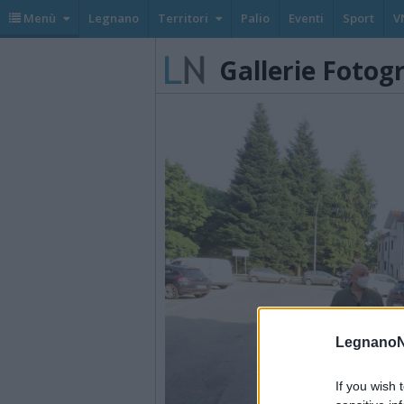
Menù
Legnano
Territori
Palio
Eventi
Sport
V
Gallerie Fotog
LegnanoN
If you wish 