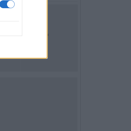
UTILITÀ
Dal Territorio
Meteo
Archivio
Tag
News24
Articoli più letti