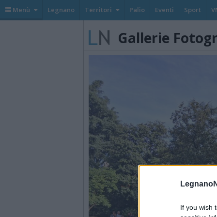
Menù
Legnano
Territori
Palio
Eventi
Sport
V
Gallerie Fotog
LegnanoN
If you wish 