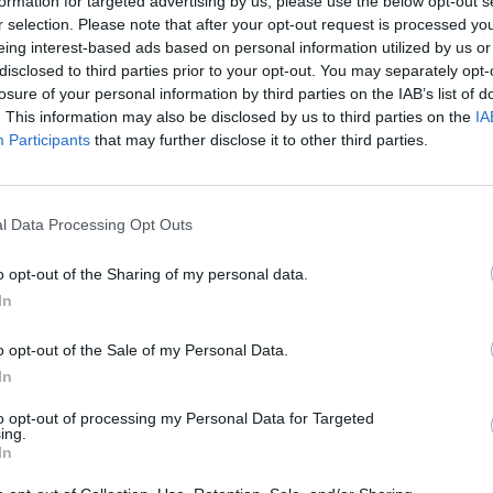
formation for targeted advertising by us, please use the below opt-out s
r selection. Please note that after your opt-out request is processed y
eing interest-based ads based on personal information utilized by us or
disclosed to third parties prior to your opt-out. You may separately opt-
losure of your personal information by third parties on the IAB’s list of
. This information may also be disclosed by us to third parties on the
IA
Participants
that may further disclose it to other third parties.
1 di 4
l Data Processing Opt Outs
o opt-out of the Sharing of my personal data.
ntest delle band giovanili in biblioteca a Legnano
In
o opt-out of the Sale of my Personal Data.
In
to opt-out of processing my Personal Data for Targeted
ing.
In
Registrati
Redazione
Invia notizia
Feed RSS
Facebook