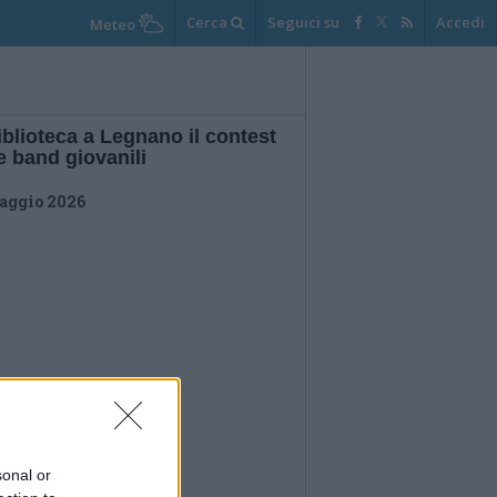
Cerca
Seguici su
Accedi
Meteo
iblioteca a Legnano il contest
e band giovanili
aggio 2026
sonal or