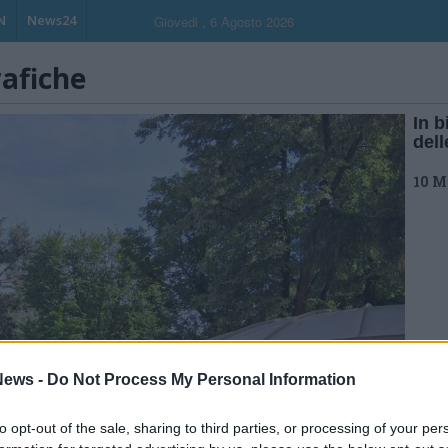
N
News24
Giovedi , 6 Agosto 2026
rafiche
In b
dell
10 M
ews -
Do Not Process My Personal Information
to opt-out of the sale, sharing to third parties, or processing of your per