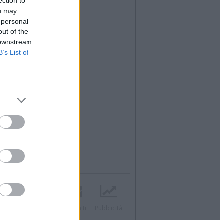
ection to
ou may
 personal
out of the
 downstream
B’s List of
Twitter
Instagram
Contatti
Pubblicità