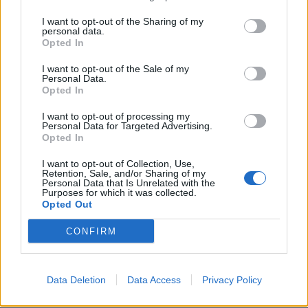
I want to opt-out of the Sharing of my
personal data.
Opted In
Commenti
I want to opt-out of the Sale of my
Personal Data.
Opted In
Accedi
o
registrati
per commentare questo
articolo.
I want to opt-out of processing my
L'email è richiesta ma non verrà mostrata ai visitatori. Il contenuto di questo
Personal Data for Targeted Advertising.
commento esprime il pensiero dell'autore e non rappresenta la linea editoriale
Opted In
di VareseNews.it, che rimane autonoma e indipendente. I messaggi inclusi nei
commenti non sono testi giornalistici, ma post inviati dai singoli lettori che
possono essere automaticamente pubblicati senza filtro preventivo. I commenti
I want to opt-out of Collection, Use,
che includano uno o più link a siti esterni verranno rimossi in automatico dal
Retention, Sale, and/or Sharing of my
sistema.
Personal Data that Is Unrelated with the
Purposes for which it was collected.
Opted Out
CONFIRM
Data Deletion
Data Access
Privacy Policy