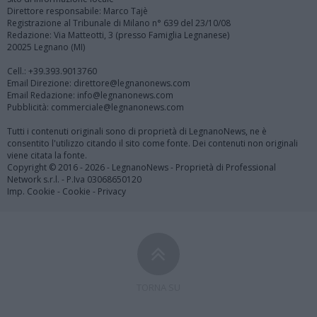
Direttore responsabile: Marco Tajè
Registrazione al Tribunale di Milano n° 639 del 23/10/08
Redazione: Via Matteotti, 3 (presso Famiglia Legnanese)
20025 Legnano (MI)
Cell.: +39.393.9013760
Email Direzione: direttore@legnanonews.com
Email Redazione: info@legnanonews.com
Pubblicità: commerciale@legnanonews.com
Tutti i contenuti originali sono di proprietà di LegnanoNews, ne è
consentito l'utilizzo citando il sito come fonte. Dei contenuti non originali
viene citata la fonte.
Copyright © 2016 - 2026 - LegnanoNews - Proprietà di Professional
Network s.r.l. - P.Iva 03068650120
Imp. Cookie
-
Cookie
-
Privacy
TORNA SU