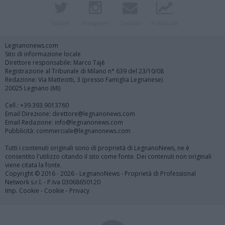
Twitter
Instagram
Contatti
Pubblicità
Legnanonews.com
Sito di informazione locale
Direttore responsabile: Marco Tajè
Registrazione al Tribunale di Milano n° 639 del 23/10/08
Redazione: Via Matteotti, 3 (presso Famiglia Legnanese)
20025 Legnano (MI)
Cell.: +39.393.9013760
Email Direzione: direttore@legnanonews.com
Email Redazione: info@legnanonews.com
Pubblicità: commerciale@legnanonews.com
Tutti i contenuti originali sono di proprietà di LegnanoNews, ne è
consentito l'utilizzo citando il sito come fonte. Dei contenuti non originali
viene citata la fonte.
Copyright © 2016 - 2026 - LegnanoNews - Proprietà di Professional
Network s.r.l. - P.Iva 03068650120
Imp. Cookie
-
Cookie
-
Privacy