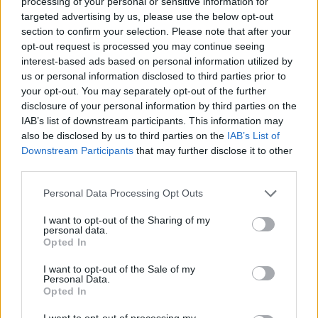
processing of your personal or sensitive information for
targeted advertising by us, please use the below opt-out
section to confirm your selection. Please note that after your
opt-out request is processed you may continue seeing
interest-based ads based on personal information utilized by
us or personal information disclosed to third parties prior to
your opt-out. You may separately opt-out of the further
disclosure of your personal information by third parties on the
IAB’s list of downstream participants. This information may
also be disclosed by us to third parties on the
IAB’s List of
Commenti
Downstream Participants
that may further disclose it to other
third parties.
Accedi
o
registrati
per commentare questo
articolo.
Personal Data Processing Opt Outs
L'email è richiesta ma non verrà mostrata ai visitatori. Il contenuto di questo
commento esprime il pensiero dell'autore e non rappresenta la linea editoriale
I want to opt-out of the Sharing of my
di VareseNews.it, che rimane autonoma e indipendente. I messaggi inclusi nei
personal data.
commenti non sono testi giornalistici, ma post inviati dai singoli lettori che
possono essere automaticamente pubblicati senza filtro preventivo. I commenti
Opted In
che includano uno o più link a siti esterni verranno rimossi in automatico dal
sistema.
I want to opt-out of the Sale of my
Personal Data.
Opted In
I want to opt-out of processing my