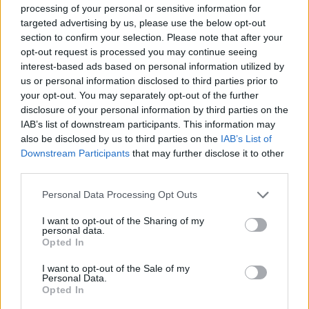
processing of your personal or sensitive information for
targeted advertising by us, please use the below opt-out
section to confirm your selection. Please note that after your
opt-out request is processed you may continue seeing
interest-based ads based on personal information utilized by
us or personal information disclosed to third parties prior to
your opt-out. You may separately opt-out of the further
disclosure of your personal information by third parties on the
IAB’s list of downstream participants. This information may
also be disclosed by us to third parties on the
IAB’s List of
Downstream Participants
that may further disclose it to other
Commenti
third parties.
Accedi
o
registrati
per commentare questo
articolo.
Personal Data Processing Opt Outs
L'email è richiesta ma non verrà mostrata ai visitatori. Il contenuto di questo
I want to opt-out of the Sharing of my
commento esprime il pensiero dell'autore e non rappresenta la linea editoriale
personal data.
di VareseNews.it, che rimane autonoma e indipendente. I messaggi inclusi nei
commenti non sono testi giornalistici, ma post inviati dai singoli lettori che
Opted In
possono essere automaticamente pubblicati senza filtro preventivo. I commenti
che includano uno o più link a siti esterni verranno rimossi in automatico dal
sistema.
I want to opt-out of the Sale of my
Personal Data.
Opted In