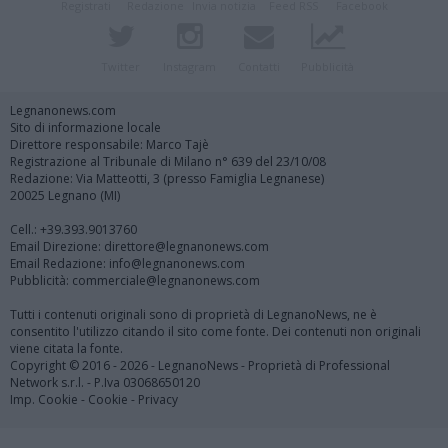
Registrati
Redazione
Invia notizia
Feed RSS
Facebook
Twitter
Instagram
Contatti
Pubblicità
Legnanonews.com
Sito di informazione locale
Direttore responsabile: Marco Tajè
Registrazione al Tribunale di Milano n° 639 del 23/10/08
Redazione: Via Matteotti, 3 (presso Famiglia Legnanese)
20025 Legnano (MI)
Cell.: +39.393.9013760
Email Direzione: direttore@legnanonews.com
Email Redazione: info@legnanonews.com
Pubblicità: commerciale@legnanonews.com
Tutti i contenuti originali sono di proprietà di LegnanoNews, ne è
consentito l'utilizzo citando il sito come fonte. Dei contenuti non originali
viene citata la fonte.
Copyright © 2016 - 2026 - LegnanoNews - Proprietà di Professional
Network s.r.l. - P.Iva 03068650120
Imp. Cookie
-
Cookie
-
Privacy