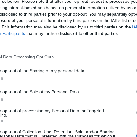
r selection. Please note that after your opt-out request is processed y
eing interest-based ads based on personal information utilized by us or
disclosed to third parties prior to your opt-out. You may separately opt-
losure of your personal information by third parties on the IAB’s list of
. This information may also be disclosed by us to third parties on the
IA
Participants
that may further disclose it to other third parties.
1 di 8
l Data Processing Opt Outs
e Maggiolini premia i vincitori del concorso “Un Poster
o opt-out of the Sharing of my personal data.
In
o opt-out of the Sale of my Personal Data.
In
to opt-out of processing my Personal Data for Targeted
ing.
Registrati
Redazione
Invia notizia
Feed RSS
Facebook
In
o opt-out of Collection, Use, Retention, Sale, and/or Sharing
ORI
MULTIMEDIA
COMUNITÀ
ersonal Data that Is Unrelated with the Purposes for which it