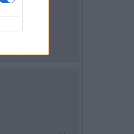
Dal Territorio
Meteo
Archivio
Tag
News24
Articoli più letti