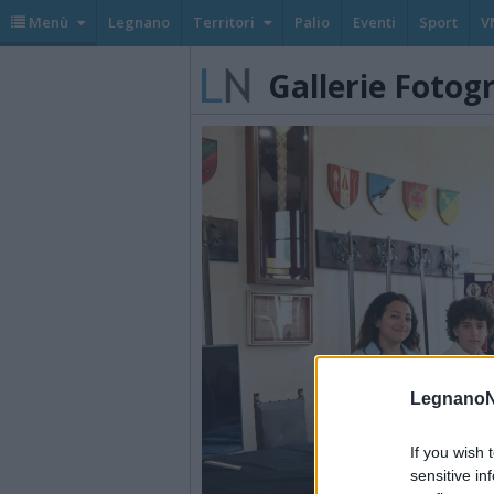
Menù
Legnano
Territori
Palio
Eventi
Sport
V
Gallerie Fotog
LegnanoN
If you wish 
sensitive in