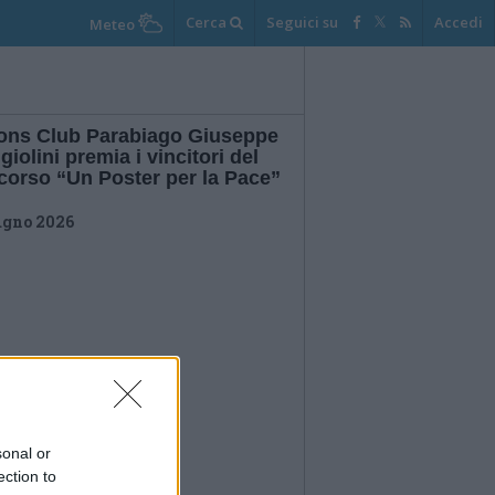
Cerca
Seguici su
Accedi
Meteo
Lions Club Parabiago Giuseppe
iolini premia i vincitori del
corso “Un Poster per la Pace”
ugno 2026
sonal or
ection to