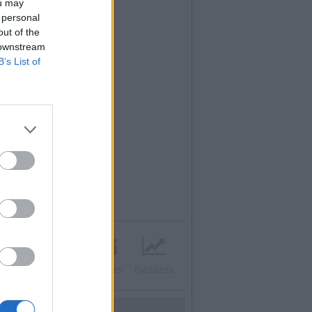
ou may
 personal
out of the
 downstream
B’s List of
Twitter
Instagram
Contatti
Pubblicità
UTILITÀ