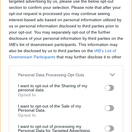
targeted advertising by us, please use the below opt-out
section to confirm your selection. Please note that after your
4 di 33
opt-out request is processed you may continue seeing
interest-based ads based on personal information utilized by
TAG
Fiume Olona
Legambiente
us or personal information disclosed to third parties prior to
your opt-out. You may separately opt-out of the further
Legnano
disclosure of your personal information by third parties on the
IAB’s list of downstream participants. This information may
also be disclosed by us to third parties on the
IAB’s List of
Downstream Participants
that may further disclose it to other
third parties.
Leggi l'articolo:
A pesca di rifiuti lungo l’Olona: volontari Wwf ripuliscono
Personal Data Processing Opt Outs
il fiume a Legnano
I want to opt-out of the Sharing of my
personal data.
Opted In
I want to opt-out of the Sale of my
Personal Data.
Opted In
I want to opt-out of processing my
Personal Data for Targeted Advertising.