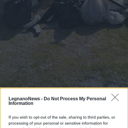
LegnanoNews -
Do Not Process My Personal
Information
I volontari del Wwf puliscono l’Olona a
Legnano
If you wish to opt-out of the sale, sharing to third parties, or
processing of your personal or sensitive information for