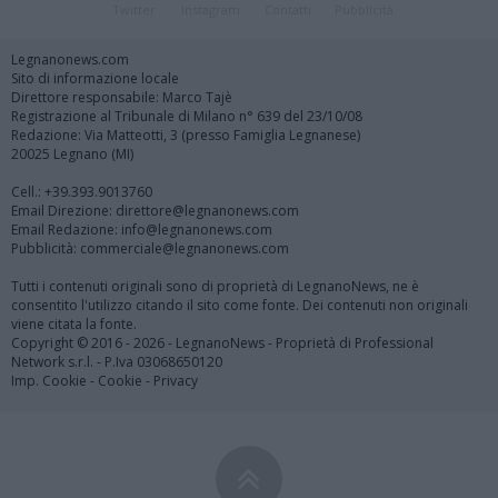
Twitter
Instagram
Contatti
Pubblicità
Legnanonews.com
Sito di informazione locale
Direttore responsabile: Marco Tajè
Registrazione al Tribunale di Milano n° 639 del 23/10/08
Redazione: Via Matteotti, 3 (presso Famiglia Legnanese)
20025 Legnano (MI)
Cell.: +39.393.9013760
Email Direzione: direttore@legnanonews.com
Email Redazione: info@legnanonews.com
Pubblicità: commerciale@legnanonews.com
Tutti i contenuti originali sono di proprietà di LegnanoNews, ne è
consentito l'utilizzo citando il sito come fonte. Dei contenuti non originali
viene citata la fonte.
Copyright © 2016 - 2026 - LegnanoNews - Proprietà di Professional
Network s.r.l. - P.Iva 03068650120
Imp. Cookie
-
Cookie
-
Privacy