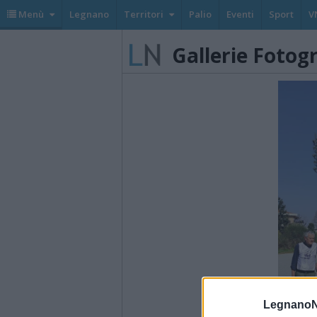
Menù
Legnano
Territori
Palio
Eventi
Sport
V
Gallerie Fotog
LegnanoN