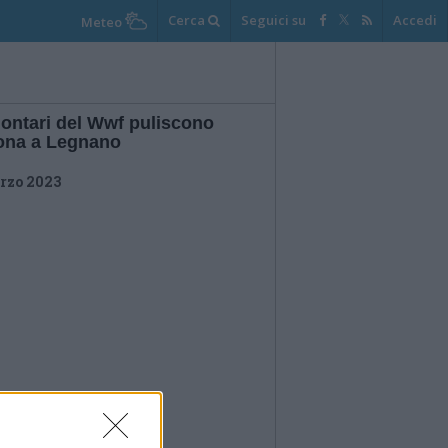
Cerca
Seguici su
Accedi
Meteo
lontari del Wwf puliscono
lona a Legnano
rzo 2023