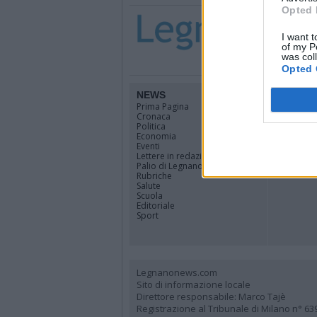
Opted 
I want t
of my P
was col
Opted 
NEWS
TERRIT
Prima Pagina
Legnano
Cronaca
Alto Milan
Politica
Rhodense
Economia
Varesotto
Eventi
Lombardi
Lettere in redazione
Tutti i co
Palio di Legnano
Rubriche
Salute
Scuola
Editoriale
Sport
Legnanonews.com
Sito di informazione locale
Direttore responsabile: Marco Tajè
Registrazione al Tribunale di Milano n° 63