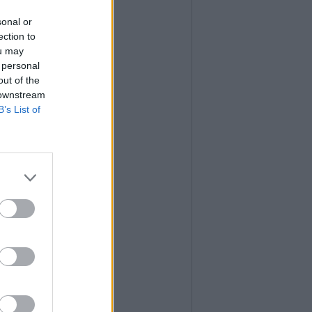
sonal or
ection to
ou may
 personal
out of the
 downstream
B’s List of