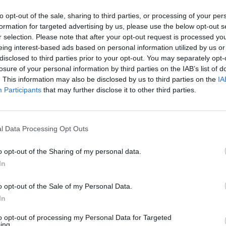
to opt-out of the sale, sharing to third parties, or processing of your per
formation for targeted advertising by us, please use the below opt-out s
r selection. Please note that after your opt-out request is processed y
eing interest-based ads based on personal information utilized by us or
disclosed to third parties prior to your opt-out. You may separately opt-
losure of your personal information by third parties on the IAB’s list of
. This information may also be disclosed by us to third parties on the
IA
Participants
that may further disclose it to other third parties.
1 di 33
l Data Processing Opt Outs
te
Legnano
o opt-out of the Sharing of my personal data.
In
: volontari Wwf ripuliscono il fiume a Legnano
o opt-out of the Sale of my Personal Data.
In
to opt-out of processing my Personal Data for Targeted
ing.