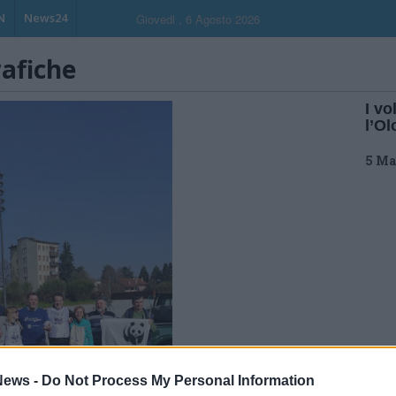
N
News24
Giovedi , 6 Agosto 2026
rafiche
I vo
l’O
5 Ma
ews -
Do Not Process My Personal Information