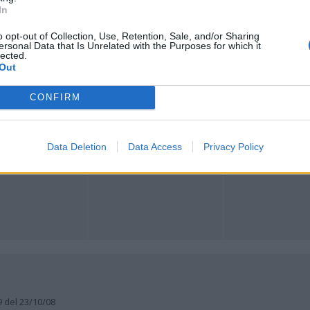
In
o opt-out of Collection, Use, Retention, Sale, and/or Sharing
ersonal Data that Is Unrelated with the Purposes for which it
Registrati
Redazione
Invia notizia
Feed RSS
Facebook
lected.
Out
ORI
MULTIMEDIA
COMUNITÀ
CONFIRM
Gallerie Fotografiche
Foto dei lettori
ese
Web TV
Auguri
Lettere al direttore
Animali
a
Data Deletion
Data Access
Privacy Policy
muni
9 del 23/10/08