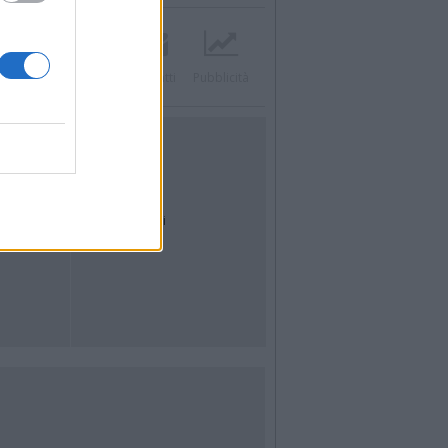
Twitter
Instagram
Contatti
Pubblicità
UTILITÀ
Dal Territorio
Meteo
Archivio
Tag
News24
Articoli più letti