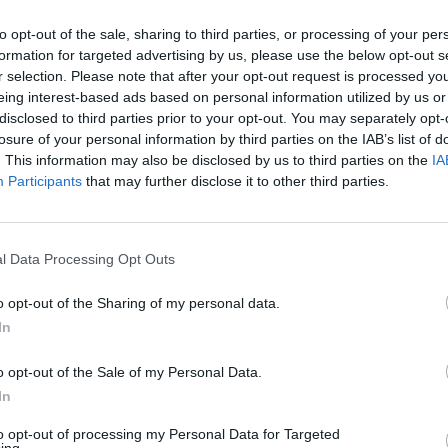
to opt-out of the sale, sharing to third parties, or processing of your per
formation for targeted advertising by us, please use the below opt-out s
r selection. Please note that after your opt-out request is processed y
eing interest-based ads based on personal information utilized by us or
disclosed to third parties prior to your opt-out. You may separately opt-
losure of your personal information by third parties on the IAB’s list of
. This information may also be disclosed by us to third parties on the
IA
Participants
that may further disclose it to other third parties.
3 di 10
l Data Processing Opt Outs
o opt-out of the Sharing of my personal data.
lla NMS di Nerviano, inizia lo stato di agitazione. I
In
ai tumori”
 della NMS di Nerviano: “Dopo 36 anni, mi hanno detto che
o opt-out of the Sale of my Personal Data.
In
to opt-out of processing my Personal Data for Targeted