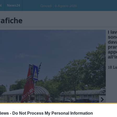
N
News24
Giovedi , 6 Agosto 2026
rafiche
I la
son
dava
pran
app
all’
18 L
ews -
Do Not Process My Personal Information