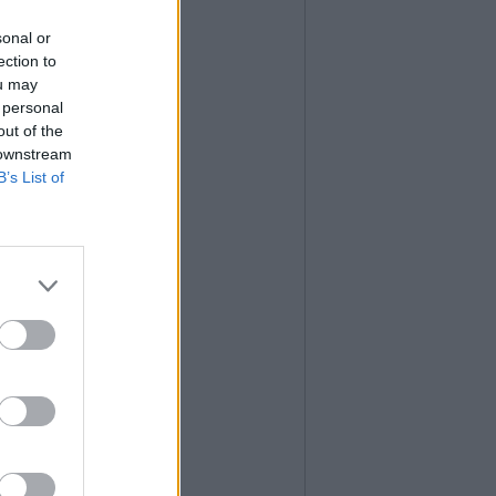
sonal or
ection to
ou may
 personal
out of the
 downstream
B’s List of