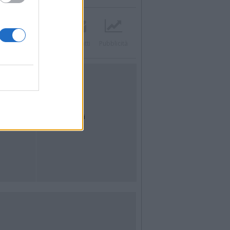
Twitter
Instagram
Contatti
Pubblicità
UTILITÀ
Dal Territorio
Meteo
Archivio
Tag
News24
Articoli più letti