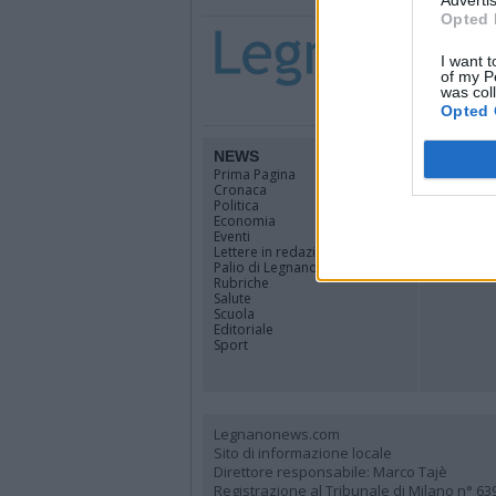
Advertis
Opted 
I want t
of my P
was col
Opted 
NEWS
TERRIT
Prima Pagina
Legnano
Cronaca
Alto Milan
Politica
Rhodense
Economia
Varesotto
Eventi
Lombardi
Lettere in redazione
Tutti i co
Palio di Legnano
Rubriche
Salute
Scuola
Editoriale
Sport
Legnanonews.com
Sito di informazione locale
Direttore responsabile: Marco Tajè
Registrazione al Tribunale di Milano n° 63