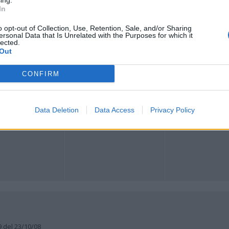
ing.
In
o opt-out of Collection, Use, Retention, Sale, and/or Sharing
ersonal Data that Is Unrelated with the Purposes for which it
lected.
Registrati
Redazione
Invia notizia
Feed RSS
Facebook
Out
ORI
MULTIMEDIA
COMUNITÀ
CONFIRM
Gallerie Fotografiche
Foto dei lettori
ese
Web TV
Auguri
Lettere al direttore
Animali
a
Data Deletion
Data Access
Privacy Policy
muni
9 del 23/10/08