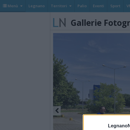
Menù
Legnano
Territori
Palio
Eventi
Sport
V
Gallerie Fotog
LegnanoN