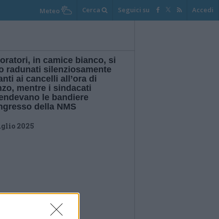
Cerca
Seguici su
Accedi
Meteo
voratori, in camice bianco, si
o radunati silenziosamente
nti ai cancelli all’ora di
zo, mentre i sindacati
endevano le bandiere
ingresso della NMS
uglio 2025