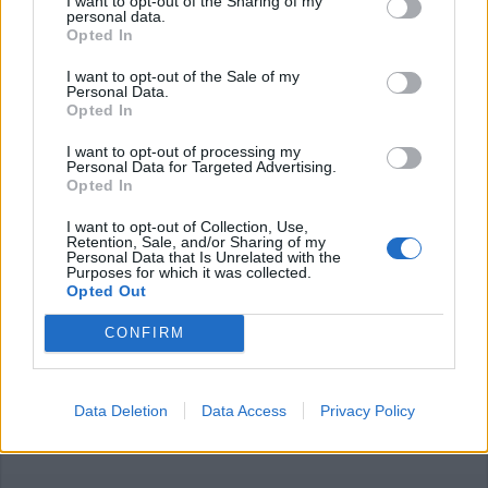
I want to opt-out of the Sharing of my
personal data.
Opted In
Commenti
I want to opt-out of the Sale of my
Accedi
o
registrati
per commentare questo
Personal Data.
articolo.
Opted In
L'email è richiesta ma non verrà mostrata ai visitatori. Il contenuto di questo
commento esprime il pensiero dell'autore e non rappresenta la linea editoriale
I want to opt-out of processing my
di VareseNews.it, che rimane autonoma e indipendente. I messaggi inclusi nei
Personal Data for Targeted Advertising.
commenti non sono testi giornalistici, ma post inviati dai singoli lettori che
possono essere automaticamente pubblicati senza filtro preventivo. I commenti
Opted In
che includano uno o più link a siti esterni verranno rimossi in automatico dal
sistema.
I want to opt-out of Collection, Use,
Retention, Sale, and/or Sharing of my
Personal Data that Is Unrelated with the
Purposes for which it was collected.
Opted Out
CONFIRM
Data Deletion
Data Access
Privacy Policy