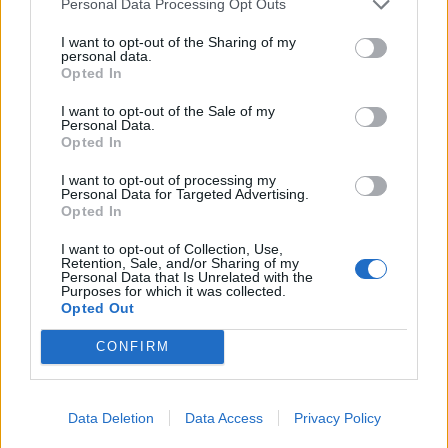
Personal Data Processing Opt Outs
I want to opt-out of the Sharing of my
personal data.
Opted In
I want to opt-out of the Sale of my
Commenti
Personal Data.
Opted In
Accedi
o
registrati
per commentare questo
articolo.
I want to opt-out of processing my
Personal Data for Targeted Advertising.
L'email è richiesta ma non verrà mostrata ai visitatori. Il contenuto di questo
Opted In
commento esprime il pensiero dell'autore e non rappresenta la linea editoriale
di VareseNews.it, che rimane autonoma e indipendente. I messaggi inclusi nei
commenti non sono testi giornalistici, ma post inviati dai singoli lettori che
I want to opt-out of Collection, Use,
possono essere automaticamente pubblicati senza filtro preventivo. I commenti
che includano uno o più link a siti esterni verranno rimossi in automatico dal
Retention, Sale, and/or Sharing of my
sistema.
Personal Data that Is Unrelated with the
Purposes for which it was collected.
Opted Out
CONFIRM
Data Deletion
Data Access
Privacy Policy