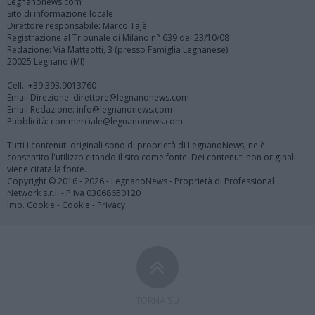
Legnanonews.com
Sito di informazione locale
Direttore responsabile: Marco Tajè
Registrazione al Tribunale di Milano n° 639 del 23/10/08
Redazione: Via Matteotti, 3 (presso Famiglia Legnanese)
20025 Legnano (MI)
Cell.: +39.393.9013760
Email Direzione: direttore@legnanonews.com
Email Redazione: info@legnanonews.com
Pubblicità: commerciale@legnanonews.com
Tutti i contenuti originali sono di proprietà di LegnanoNews, ne è
consentito l'utilizzo citando il sito come fonte. Dei contenuti non originali
viene citata la fonte.
Copyright © 2016 - 2026 - LegnanoNews - Proprietà di Professional
Network s.r.l. - P.Iva 03068650120
Imp. Cookie
-
Cookie
-
Privacy
TORNA SU