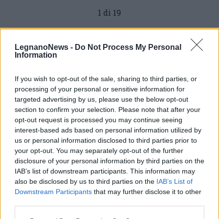
1 di 19
TAG
Arona
LegnanoNews -
Do Not Process My Personal
Information
If you wish to opt-out of the sale, sharing to third parties, or
Leggi l'articolo:
processing of your personal or sensitive information for
Domenica 22 giugno, Gli Ambulanti di Forte dei Marmi®
targeted advertising by us, please use the below opt-out
colorano l’estate di Arona
section to confirm your selection. Please note that after your
opt-out request is processed you may continue seeing
interest-based ads based on personal information utilized by
us or personal information disclosed to third parties prior to
your opt-out. You may separately opt-out of the further
disclosure of your personal information by third parties on the
IAB’s list of downstream participants. This information may
also be disclosed by us to third parties on the
IAB’s List of
Downstream Participants
that may further disclose it to other
third parties.