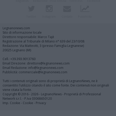
Registrati
Redazione
Invia notizia
Feed RSS
Facebook
Twitter
Instagram
Contatti
Pubblicità
Legnanonews.com
Sito di informazione locale
Direttore responsabile: Marco Tajè
Registrazione al Tribunale di Milano n° 639 del 23/10/08
Redazione: Via Matteotti, 3 (presso Famiglia Legnanese)
20025 Legnano (MI)
Cell.: +39.393.9013760
Email Direzione: direttore@legnanonews.com
Email Redazione: info@legnanonews.com
Pubblicità: commerciale@legnanonews.com
Tutti i contenuti originali sono di proprietà di LegnanoNews, ne è
consentito l'utilizzo citando il sito come fonte. Dei contenuti non originali
viene citata la fonte.
Copyright © 2016 - 2026 - LegnanoNews - Proprietà di Professional
Network s.r.l. - P.Iva 03068650120
Imp. Cookie
-
Cookie
-
Privacy