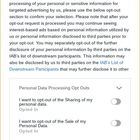
processing of your personal or sensitive information for
targeted advertising by us, please use the below opt-out
section to confirm your selection. Please note that after your
opt-out request is processed you may continue seeing
interest-based ads based on personal information utilized by
us or personal information disclosed to third parties prior to
your opt-out. You may separately opt-out of the further
disclosure of your personal information by third parties on the
IAB’s list of downstream participants. This information may
also be disclosed by us to third parties on the
IAB’s List of
Downstream Participants
that may further disclose it to other
Commenti
third parties.
Accedi
o
registrati
per commentare questo
articolo.
Personal Data Processing Opt Outs
L'email è richiesta ma non verrà mostrata ai visitatori. Il contenuto di questo
I want to opt-out of the Sharing of my
commento esprime il pensiero dell'autore e non rappresenta la linea editoriale
di VareseNews.it, che rimane autonoma e indipendente. I messaggi inclusi nei
personal data.
commenti non sono testi giornalistici, ma post inviati dai singoli lettori che
Opted In
possono essere automaticamente pubblicati senza filtro preventivo. I commenti
che includano uno o più link a siti esterni verranno rimossi in automatico dal
sistema.
I want to opt-out of the Sale of my
Personal Data.
Opted In