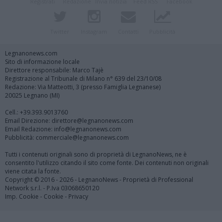
Registrati
Redazione
Invia notizia
Feed RSS
Facebook
Twitter
Instagram
Contatti
Pubblicità
Legnanonews.com
Sito di informazione locale
Direttore responsabile: Marco Tajè
Registrazione al Tribunale di Milano n° 639 del 23/10/08
Redazione: Via Matteotti, 3 (presso Famiglia Legnanese)
20025 Legnano (MI)
Cell.: +39.393.9013760
Email Direzione: direttore@legnanonews.com
Email Redazione: info@legnanonews.com
Pubblicità: commerciale@legnanonews.com
Tutti i contenuti originali sono di proprietà di LegnanoNews, ne è
consentito l'utilizzo citando il sito come fonte. Dei contenuti non originali
viene citata la fonte.
Copyright © 2016 - 2026 - LegnanoNews - Proprietà di Professional
Network s.r.l. - P.Iva 03068650120
Imp. Cookie
-
Cookie
-
Privacy