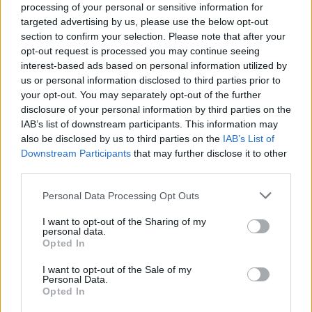
processing of your personal or sensitive information for
targeted advertising by us, please use the below opt-out
section to confirm your selection. Please note that after your
opt-out request is processed you may continue seeing
interest-based ads based on personal information utilized by
us or personal information disclosed to third parties prior to
your opt-out. You may separately opt-out of the further
disclosure of your personal information by third parties on the
IAB’s list of downstream participants. This information may
also be disclosed by us to third parties on the
IAB’s List of
Downstream Participants
that may further disclose it to other
Commenti
third parties.
Accedi
o
registrati
per commentare questo
articolo.
Personal Data Processing Opt Outs
L'email è richiesta ma non verrà mostrata ai visitatori. Il contenuto di questo
I want to opt-out of the Sharing of my
commento esprime il pensiero dell'autore e non rappresenta la linea editoriale
di VareseNews.it, che rimane autonoma e indipendente. I messaggi inclusi nei
personal data.
commenti non sono testi giornalistici, ma post inviati dai singoli lettori che
Opted In
possono essere automaticamente pubblicati senza filtro preventivo. I commenti
che includano uno o più link a siti esterni verranno rimossi in automatico dal
sistema.
I want to opt-out of the Sale of my
Personal Data.
Opted In