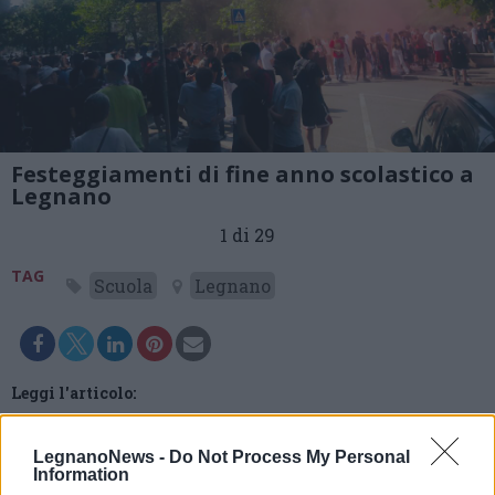
Festeggiamenti di fine anno scolastico a
Legnano
1 di 29
TAG
Scuola
Legnano
Leggi l'articolo:
Ultimo giorno di scuola: musica, fumogeni e caroselli per
le vie di Legnano
LegnanoNews -
Do Not Process My Personal
Information