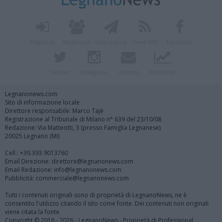
Registrati
Redazione
Invia notizia
Feed RSS
Facebook
Twitter
Instagram
Contatti
Pubblicità
Legnanonews.com
Sito di informazione locale
Direttore responsabile: Marco Tajè
Registrazione al Tribunale di Milano n° 639 del 23/10/08
Redazione: Via Matteotti, 3 (presso Famiglia Legnanese)
20025 Legnano (MI)
Cell.: +39.393.9013760
Email Direzione: direttore@legnanonews.com
Email Redazione: info@legnanonews.com
Pubblicità: commerciale@legnanonews.com
Tutti i contenuti originali sono di proprietà di LegnanoNews, ne è
consentito l'utilizzo citando il sito come fonte. Dei contenuti non originali
viene citata la fonte.
Copyright © 2016 - 2026 - LegnanoNews - Proprietà di Professional