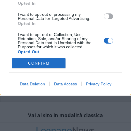
che includano uno o più link a siti esterni verranno rimossi in automatico dal
Opted In
sistema.
I want to opt-out of processing my
Personal Data for Targeted Advertising.
Opted In
I want to opt-out of Collection, Use,
Retention, Sale, and/or Sharing of my
Personal Data that Is Unrelated with the
Purposes for which it was collected.
Opted Out
CONFIRM
Data Deletion
Data Access
Privacy Policy
Vai al sito in modalità classica