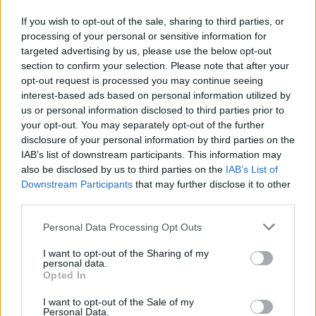
If you wish to opt-out of the sale, sharing to third parties, or
processing of your personal or sensitive information for
targeted advertising by us, please use the below opt-out
section to confirm your selection. Please note that after your
opt-out request is processed you may continue seeing
interest-based ads based on personal information utilized by
us or personal information disclosed to third parties prior to
your opt-out. You may separately opt-out of the further
disclosure of your personal information by third parties on the
IAB’s list of downstream participants. This information may
also be disclosed by us to third parties on the
IAB’s List of
Downstream Participants
that may further disclose it to other
third parties.
Commenti
Personal Data Processing Opt Outs
Accedi
o
registrati
per commentare questo
articolo.
I want to opt-out of the Sharing of my
personal data.
L'email è richiesta ma non verrà mostrata ai visitatori. Il contenuto di questo
Opted In
commento esprime il pensiero dell'autore e non rappresenta la linea editoriale
di VareseNews.it, che rimane autonoma e indipendente. I messaggi inclusi nei
commenti non sono testi giornalistici, ma post inviati dai singoli lettori che
I want to opt-out of the Sale of my
possono essere automaticamente pubblicati senza filtro preventivo. I commenti
Personal Data.