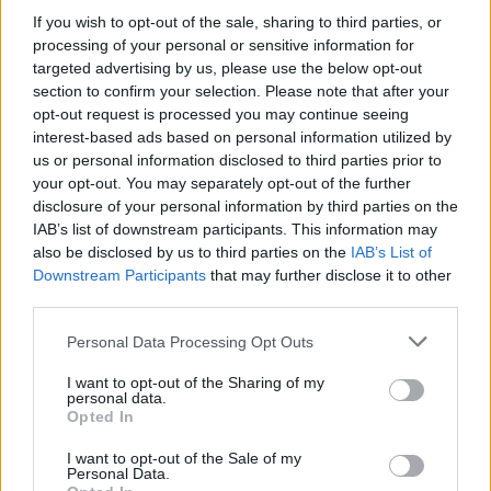
If you wish to opt-out of the sale, sharing to third parties, or
processing of your personal or sensitive information for
targeted advertising by us, please use the below opt-out
section to confirm your selection. Please note that after your
opt-out request is processed you may continue seeing
interest-based ads based on personal information utilized by
us or personal information disclosed to third parties prior to
your opt-out. You may separately opt-out of the further
disclosure of your personal information by third parties on the
IAB’s list of downstream participants. This information may
also be disclosed by us to third parties on the
IAB’s List of
Downstream Participants
that may further disclose it to other
third parties.
Commenti
Personal Data Processing Opt Outs
Accedi
o
registrati
per commentare questo
articolo.
I want to opt-out of the Sharing of my
personal data.
L'email è richiesta ma non verrà mostrata ai visitatori. Il contenuto di questo
Opted In
commento esprime il pensiero dell'autore e non rappresenta la linea editoriale
di VareseNews.it, che rimane autonoma e indipendente. I messaggi inclusi nei
commenti non sono testi giornalistici, ma post inviati dai singoli lettori che
possono essere automaticamente pubblicati senza filtro preventivo. I commenti
I want to opt-out of the Sale of my
che includano uno o più link a siti esterni verranno rimossi in automatico dal
Personal Data.
sistema.