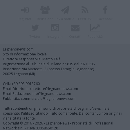
Registrati
Redazione
Invia notizia
Feed RSS
Facebook
Twitter
Instagram
Contatti
Pubblicità
Legnanonews.com
Sito di informazione locale
Direttore responsabile: Marco Tajè
Registrazione al Tribunale di Milano n° 639 del 23/10/08
Redazione: Via Matteotti, 3 (presso Famiglia Legnanese)
20025 Legnano (MI)
Cell.: +39.393.9013760
Email Direzione: direttore@legnanonews.com
Email Redazione: info@legnanonews.com
Pubblicità: commerciale@legnanonews.com
Tutti i contenuti originali sono di proprietà di LegnanoNews, ne è
consentito l'utilizzo citando il sito come fonte. Dei contenuti non originali
viene citata la fonte.
Copyright © 2016 - 2026 - LegnanoNews - Proprietà di Professional
Network s.r.l. - P.Iva 03068650120