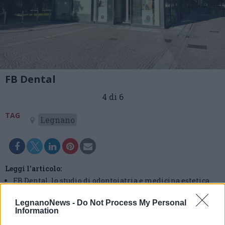
FB Dental
4 di 6
TAG
Legnano
Leggi l'articolo:
FB Dental, lo studio di odontoiatria e medicina estetica
che mette al centro il paziente nel cuore di Legnano
LegnanoNews -
Do Not Process My Personal
Information