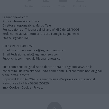
Twitter
Instagram
Contatti
Pubblicità
Legnanonews.com
Sito di informazione locale
Direttore responsabile: Marco Tajè
Registrazione al Tribunale di Milano n° 639 del 23/10/08
Redazione: Via Matteotti, 3 (presso Famiglia Legnanese)
20025 Legnano (MI)
Cell.: +39.393.9013760
Email Direzione: direttore@legnanonews.com
Email Redazione: info@legnanonews.com
Pubblicità: commerciale@legnanonews.com
Tutti i contenuti originali sono di proprietà di LegnanoNews, ne è
consentito l'utilizzo citando il sito come fonte. Dei contenuti non originali
viene citata la fonte.
Copyright © 2016 - 2026 - LegnanoNews - Proprietà di Professional
Network s.r.l. - P.Iva 03068650120
Imp. Cookie
-
Cookie
-
Privacy