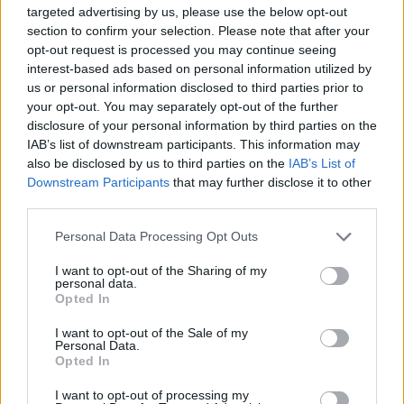
targeted advertising by us, please use the below opt-out
section to confirm your selection. Please note that after your
opt-out request is processed you may continue seeing
interest-based ads based on personal information utilized by
us or personal information disclosed to third parties prior to
your opt-out. You may separately opt-out of the further
disclosure of your personal information by third parties on the
IAB’s list of downstream participants. This information may
also be disclosed by us to third parties on the
IAB’s List of
Commenti
Downstream Participants
that may further disclose it to other
Accedi
o
registrati
per commentare questo
third parties.
articolo.
Personal Data Processing Opt Outs
L'email è richiesta ma non verrà mostrata ai visitatori. Il contenuto di questo
commento esprime il pensiero dell'autore e non rappresenta la linea editoriale
di VareseNews.it, che rimane autonoma e indipendente. I messaggi inclusi nei
I want to opt-out of the Sharing of my
commenti non sono testi giornalistici, ma post inviati dai singoli lettori che
personal data.
possono essere automaticamente pubblicati senza filtro preventivo. I commenti
che includano uno o più link a siti esterni verranno rimossi in automatico dal
Opted In
sistema.
I want to opt-out of the Sale of my
Personal Data.
Opted In
I want to opt-out of processing my