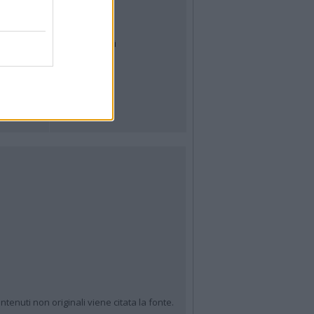
Meteo
Archivio
Tag
News24
Articoli più letti
ntenuti non originali viene citata la fonte.