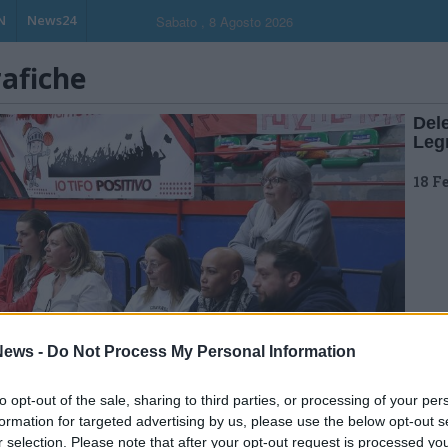
N
News24
Sabato , 8 Agosto 2026
rafiche
Del
Leg
18 F
ews -
Do Not Process My Personal Information
to opt-out of the sale, sharing to third parties, or processing of your per
formation for targeted advertising by us, please use the below opt-out s
r selection. Please note that after your opt-out request is processed y