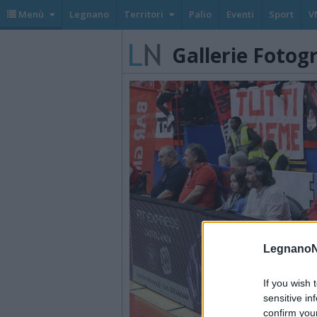
Menù
Legnano
Territori
Palio
Eventi
Sport
V
Gallerie Fotog
LegnanoN
If you wish 
sensitive in
confirm you