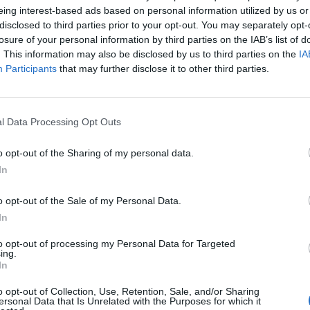
eing interest-based ads based on personal information utilized by us or
disclosed to third parties prior to your opt-out. You may separately opt-
losure of your personal information by third parties on the IAB’s list of
. This information may also be disclosed by us to third parties on the
IA
Participants
that may further disclose it to other third parties.
1 di 7
l Data Processing Opt Outs
 un’altra domenica da incorniciare per il Legnano Basket
o opt-out of the Sharing of my personal data.
In
o opt-out of the Sale of my Personal Data.
In
to opt-out of processing my Personal Data for Targeted
ing.
Registrati
Redazione
Invia notizia
Feed RSS
Facebook
In
o opt-out of Collection, Use, Retention, Sale, and/or Sharing
ORI
MULTIMEDIA
COMUNITÀ
ersonal Data that Is Unrelated with the Purposes for which it
Gallerie Fotografiche
Foto dei lettori