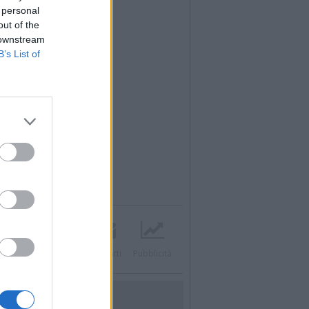
 personal
out of the
 downstream
B’s List of
Twitter
Instagram
Contatti
Pubblicità
UTILITÀ
Dal Territorio