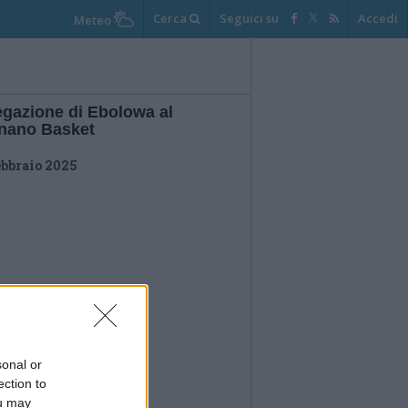
Cerca
Seguici su
Accedi
Meteo
egazione di Ebolowa al
nano Basket
ebbraio 2025
sonal or
ection to
ou may