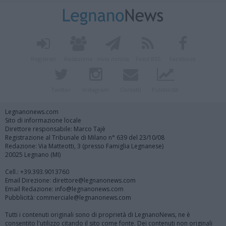
Registrati
Redazione
Invia notizia
Feed RSS
Facebook
Twitter
Instagram
Contatti
Pubblicità
Legnanonews.com
Sito di informazione locale
Direttore responsabile: Marco Tajè
Registrazione al Tribunale di Milano n° 639 del 23/10/08
Redazione: Via Matteotti, 3 (presso Famiglia Legnanese)
20025 Legnano (MI)
Cell.: +39.393.9013760
Email Direzione: direttore@legnanonews.com
Email Redazione: info@legnanonews.com
Pubblicità: commerciale@legnanonews.com
Tutti i contenuti originali sono di proprietà di LegnanoNews, ne è
consentito l'utilizzo citando il sito come fonte. Dei contenuti non originali