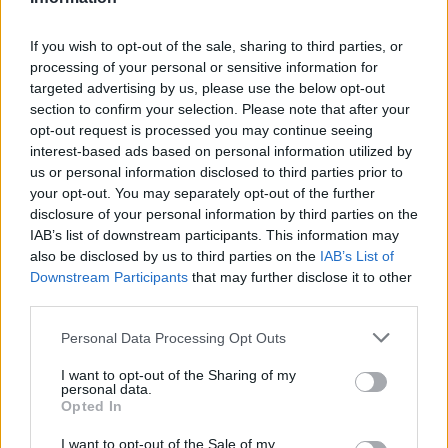
If you wish to opt-out of the sale, sharing to third parties, or
processing of your personal or sensitive information for
targeted advertising by us, please use the below opt-out
section to confirm your selection. Please note that after your
opt-out request is processed you may continue seeing
interest-based ads based on personal information utilized by
us or personal information disclosed to third parties prior to
your opt-out. You may separately opt-out of the further
disclosure of your personal information by third parties on the
IAB’s list of downstream participants. This information may
also be disclosed by us to third parties on the
IAB’s List of
Downstream Participants
that may further disclose it to other
third parties.
Personal Data Processing Opt Outs
Commenti
Accedi
o
registrati
per commentare questo
I want to opt-out of the Sharing of my
articolo.
personal data.
Opted In
L'email è richiesta ma non verrà mostrata ai visitatori. Il contenuto di questo
commento esprime il pensiero dell'autore e non rappresenta la linea editoriale
I want to opt-out of the Sale of my
di VareseNews.it, che rimane autonoma e indipendente. I messaggi inclusi nei