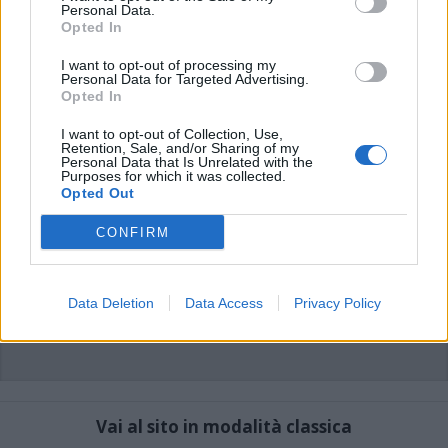
commenti non sono testi giornalistici, ma post inviati dai singoli lettori che
Personal Data.
possono essere automaticamente pubblicati senza filtro preventivo. I commenti
Opted In
che includano uno o più link a siti esterni verranno rimossi in automatico dal
sistema.
I want to opt-out of processing my
Personal Data for Targeted Advertising.
Opted In
I want to opt-out of Collection, Use,
Retention, Sale, and/or Sharing of my
Personal Data that Is Unrelated with the
Purposes for which it was collected.
Opted Out
CONFIRM
Data Deletion
Data Access
Privacy Policy
Vai al sito in modalità classica