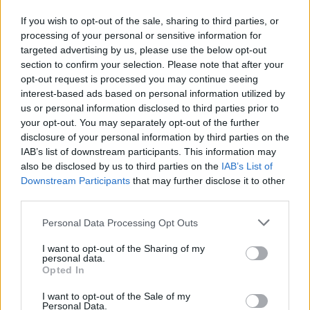
If you wish to opt-out of the sale, sharing to third parties, or
processing of your personal or sensitive information for
targeted advertising by us, please use the below opt-out
section to confirm your selection. Please note that after your
opt-out request is processed you may continue seeing
interest-based ads based on personal information utilized by
us or personal information disclosed to third parties prior to
your opt-out. You may separately opt-out of the further
disclosure of your personal information by third parties on the
IAB’s list of downstream participants. This information may
also be disclosed by us to third parties on the
IAB’s List of
Downstream Participants
that may further disclose it to other
third parties.
Commenti
Personal Data Processing Opt Outs
Accedi
o
registrati
per commentare questo
articolo.
I want to opt-out of the Sharing of my
personal data.
L'email è richiesta ma non verrà mostrata ai visitatori. Il contenuto di questo
Opted In
commento esprime il pensiero dell'autore e non rappresenta la linea editoriale
di VareseNews.it, che rimane autonoma e indipendente. I messaggi inclusi nei
commenti non sono testi giornalistici, ma post inviati dai singoli lettori che
I want to opt-out of the Sale of my
possono essere automaticamente pubblicati senza filtro preventivo. I commenti
Personal Data.