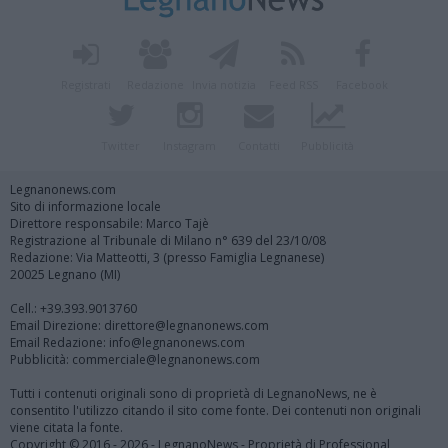
Registrati
Redazione
Invia notizia
Feed RSS
Facebook
Twitter
Instagram
Contatti
Pubblicità
Legnanonews.com
Sito di informazione locale
Direttore responsabile: Marco Tajè
Registrazione al Tribunale di Milano n° 639 del 23/10/08
Redazione: Via Matteotti, 3 (presso Famiglia Legnanese)
20025 Legnano (MI)
Cell.: +39.393.9013760
Email Direzione: direttore@legnanonews.com
Email Redazione: info@legnanonews.com
Pubblicità: commerciale@legnanonews.com
Tutti i contenuti originali sono di proprietà di LegnanoNews, ne è
consentito l'utilizzo citando il sito come fonte. Dei contenuti non originali
viene citata la fonte.
Copyright © 2016 - 2026 - LegnanoNews - Proprietà di Professional