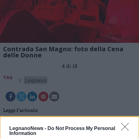
Contrada San Magno: foto della Cena
delle Donne
4 di 18
TAG
Legnano
Leggi l'articolo:
Contrada San Magno: la Cena delle Donne tra racconti e
ricordi di contrada
LegnanoNews -
Do Not Process My Personal
Information