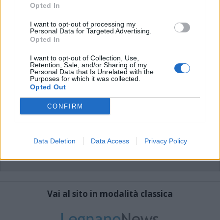
che includano uno o più link a siti esterni verranno rimossi in automatico dal
Opted In
sistema.
I want to opt-out of processing my
Personal Data for Targeted Advertising.
Opted In
I want to opt-out of Collection, Use,
Retention, Sale, and/or Sharing of my
Personal Data that Is Unrelated with the
Purposes for which it was collected.
Opted Out
CONFIRM
Data Deletion
Data Access
Privacy Policy
Vai al sito in modalità classica