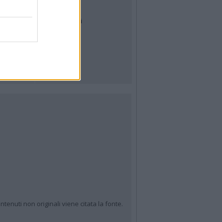
Archivio
Tag
News24
Articoli più letti
ntenuti non originali viene citata la fonte.