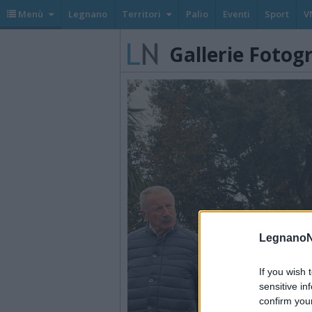
Menù
Legnano
Territori
Palio
Eventi
Sport
V
Gallerie Fotog
LegnanoN
If you wish 
sensitive in
confirm you