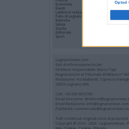
Politica
Rhodense
Opted 
Economia
Varesotto
Eventi
Lombardi
Lettere in redazione
Tutti i co
Palio di Legnano
Rubriche
Salute
Scuola
Editoriale
Sport
Legnanonews.com
Sito di informazione locale
Direttore responsabile: Marco Tajè
Registrazione al Tribunale di Milano n° 63
Redazione: Via Matteotti, 3 (presso Famig
20025 Legnano (MI)
Cell.: +39.393.9013760
Email Direzione: direttore@legnanonews
Email Redazione: info@legnanonews.com
Pubblicità: commerciale@legnanonews.c
Tutti i contenuti originali sono di propriet
Copyright © 2016 - 2026 - LegnanoNews - Pr
Imp. Cookie
-
Cookie
-
Privacy