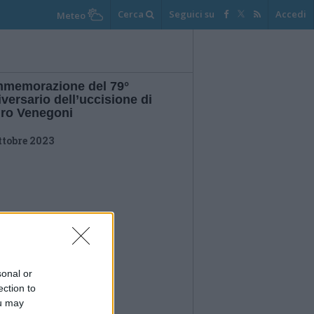
Cerca
Seguici su
Accedi
Meteo
memorazione del 79°
versario dell’uccisione di
ro Venegoni
ttobre 2023
sonal or
ection to
ou may