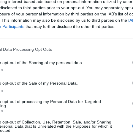
eing interest-based ads based on personal information utilized by us or
disclosed to third parties prior to your opt-out. You may separately opt-
losure of your personal information by third parties on the IAB’s list of
. This information may also be disclosed by us to third parties on the
IA
1 di 8
Participants
that may further disclose it to other third parties.
l Data Processing Opt Outs
 anni dopo: “Battiamoci per la libertà di tutti”
o opt-out of the Sharing of my personal data.
In
o opt-out of the Sale of my Personal Data.
In
to opt-out of processing my Personal Data for Targeted
Registrati
Redazione
Invia notizia
Feed RSS
Facebook
ing.
In
ORI
MULTIMEDIA
COMUNITÀ
o opt-out of Collection, Use, Retention, Sale, and/or Sharing
Gallerie Fotografiche
Foto dei lettori
ersonal Data that Is Unrelated with the Purposes for which it
ese
Web TV
Auguri
lected.