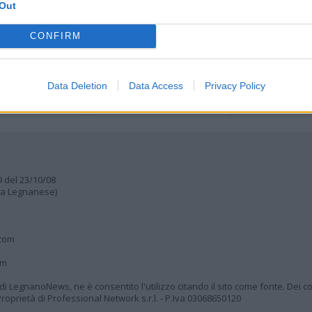
Lettere al direttore
Out
Animali
a
muni
CONFIRM
Data Deletion
Data Access
Privacy Policy
9 del 23/10/08
lia Legnanese)
.com
om
à di LegnanoNews, ne è consentito l'utilizzo citando il sito come fonte. Dei co
oprietà di Professional Network s.r.l. - P.Iva 03068650120