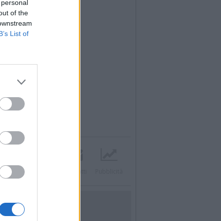
 personal
out of the
 downstream
B’s List of
Twitter
Instagram
Contatti
Pubblicità
UTILITÀ
Dal Territorio
Meteo