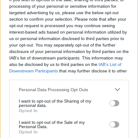
processing of your personal or sensitive information for
targeted advertising by us, please use the below opt-out
section to confirm your selection. Please note that after your
opt-out request is processed you may continue seeing
interest-based ads based on personal information utilized by
us or personal information disclosed to third parties prior to
your opt-out. You may separately opt-out of the further
disclosure of your personal information by third parties on the
IAB’s list of downstream participants. This information may
also be disclosed by us to third parties on the
IAB’s List of
Downstream Participants
that may further disclose it to other
Commenti
third parties.
Accedi
o
registrati
per commentare questo
Personal Data Processing Opt Outs
articolo.
L'email è richiesta ma non verrà mostrata ai visitatori. Il contenuto di questo
I want to opt-out of the Sharing of my
commento esprime il pensiero dell'autore e non rappresenta la linea editoriale
personal data.
di VareseNews.it, che rimane autonoma e indipendente. I messaggi inclusi nei
Opted In
commenti non sono testi giornalistici, ma post inviati dai singoli lettori che
possono essere automaticamente pubblicati senza filtro preventivo. I commenti
che includano uno o più link a siti esterni verranno rimossi in automatico dal
I want to opt-out of the Sale of my
sistema.
Personal Data.
Opted In