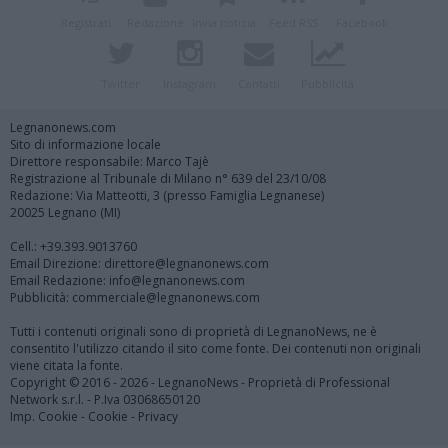
Registrati
Redazione
Invia notizia
Feed RSS
Facebook
Twitter
Instagram
Contatti
Pubblicità
Legnanonews.com
Sito di informazione locale
Direttore responsabile: Marco Tajè
Registrazione al Tribunale di Milano n° 639 del 23/10/08
Redazione: Via Matteotti, 3 (presso Famiglia Legnanese)
20025 Legnano (MI)
Cell.: +39.393.9013760
Email Direzione: direttore@legnanonews.com
Email Redazione: info@legnanonews.com
Pubblicità: commerciale@legnanonews.com
Tutti i contenuti originali sono di proprietà di LegnanoNews, ne è
consentito l'utilizzo citando il sito come fonte. Dei contenuti non originali
viene citata la fonte.
Copyright © 2016 - 2026 - LegnanoNews - Proprietà di Professional
Network s.r.l. - P.Iva 03068650120
Imp. Cookie
-
Cookie
-
Privacy