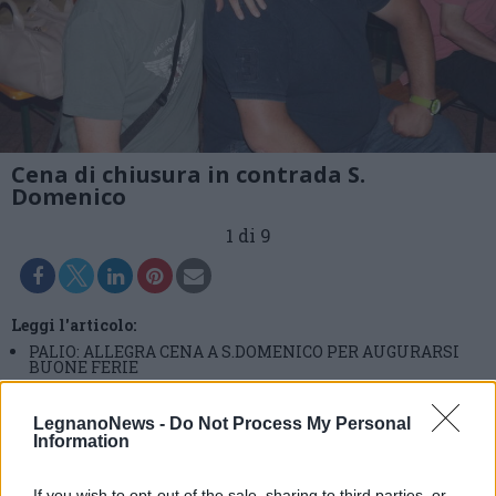
Cena di chiusura in contrada S.
Domenico
1 di 9
Leggi l'articolo:
PALIO: ALLEGRA CENA A S.DOMENICO PER AUGURARSI
BUONE FERIE
LegnanoNews -
Do Not Process My Personal
Information
If you wish to opt-out of the sale, sharing to third parties, or