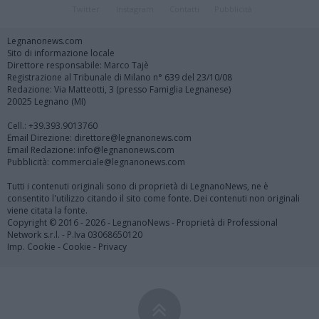
Twitter
Instagram
Contatti
Pubblicità
Legnanonews.com
Sito di informazione locale
Direttore responsabile: Marco Tajè
Registrazione al Tribunale di Milano n° 639 del 23/10/08
Redazione: Via Matteotti, 3 (presso Famiglia Legnanese)
20025 Legnano (MI)
Cell.: +39.393.9013760
Email Direzione: direttore@legnanonews.com
Email Redazione: info@legnanonews.com
Pubblicità: commerciale@legnanonews.com
Tutti i contenuti originali sono di proprietà di LegnanoNews, ne è
consentito l'utilizzo citando il sito come fonte. Dei contenuti non originali
viene citata la fonte.
Copyright © 2016 - 2026 - LegnanoNews - Proprietà di Professional
Network s.r.l. - P.Iva 03068650120
Imp. Cookie
-
Cookie
-
Privacy