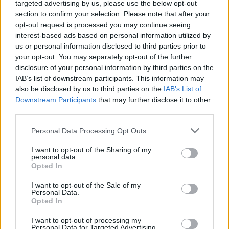
targeted advertising by us, please use the below opt-out
section to confirm your selection. Please note that after your
opt-out request is processed you may continue seeing
interest-based ads based on personal information utilized by
us or personal information disclosed to third parties prior to
your opt-out. You may separately opt-out of the further
disclosure of your personal information by third parties on the
IAB’s list of downstream participants. This information may
also be disclosed by us to third parties on the
IAB’s List of
Commenti
Downstream Participants
that may further disclose it to other
Accedi
o
registrati
per commentare questo
third parties.
articolo.
Personal Data Processing Opt Outs
L'email è richiesta ma non verrà mostrata ai visitatori. Il contenuto di questo
commento esprime il pensiero dell'autore e non rappresenta la linea editoriale
di VareseNews.it, che rimane autonoma e indipendente. I messaggi inclusi nei
commenti non sono testi giornalistici, ma post inviati dai singoli lettori che
I want to opt-out of the Sharing of my
possono essere automaticamente pubblicati senza filtro preventivo. I commenti
personal data.
che includano uno o più link a siti esterni verranno rimossi in automatico dal
Opted In
sistema.
I want to opt-out of the Sale of my
Personal Data.
Opted In
I want to opt-out of processing my
Personal Data for Targeted Advertising.