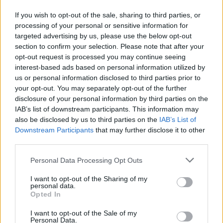
If you wish to opt-out of the sale, sharing to third parties, or
processing of your personal or sensitive information for
targeted advertising by us, please use the below opt-out
section to confirm your selection. Please note that after your
opt-out request is processed you may continue seeing
interest-based ads based on personal information utilized by
us or personal information disclosed to third parties prior to
your opt-out. You may separately opt-out of the further
disclosure of your personal information by third parties on the
IAB’s list of downstream participants. This information may
also be disclosed by us to third parties on the
IAB’s List of
Downstream Participants
that may further disclose it to other
third parties.
Commenti
Personal Data Processing Opt Outs
Accedi
o
registrati
per commentare questo
articolo.
I want to opt-out of the Sharing of my
personal data.
L'email è richiesta ma non verrà mostrata ai visitatori. Il contenuto di questo
Opted In
commento esprime il pensiero dell'autore e non rappresenta la linea editoriale
di VareseNews.it, che rimane autonoma e indipendente. I messaggi inclusi nei
commenti non sono testi giornalistici, ma post inviati dai singoli lettori che
I want to opt-out of the Sale of my
possono essere automaticamente pubblicati senza filtro preventivo. I commenti
Personal Data.