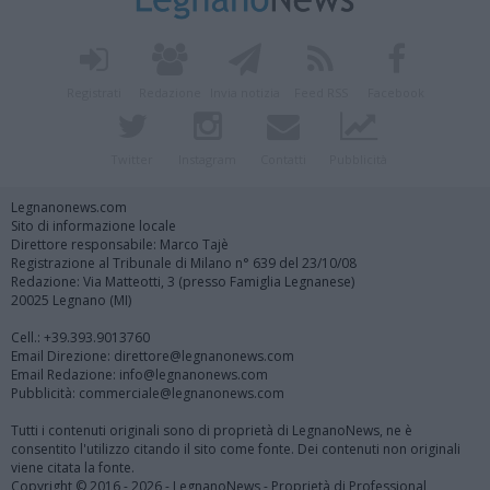
Registrati
Redazione
Invia notizia
Feed RSS
Facebook
Twitter
Instagram
Contatti
Pubblicità
Legnanonews.com
Sito di informazione locale
Direttore responsabile: Marco Tajè
Registrazione al Tribunale di Milano n° 639 del 23/10/08
Redazione: Via Matteotti, 3 (presso Famiglia Legnanese)
20025 Legnano (MI)
Cell.: +39.393.9013760
Email Direzione: direttore@legnanonews.com
Email Redazione: info@legnanonews.com
Pubblicità: commerciale@legnanonews.com
Tutti i contenuti originali sono di proprietà di LegnanoNews, ne è
consentito l'utilizzo citando il sito come fonte. Dei contenuti non originali
viene citata la fonte.
Copyright © 2016 - 2026 - LegnanoNews - Proprietà di Professional