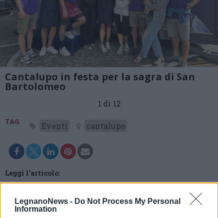
Cantalupo in festa per la sagra di San
Bartolomeo
1 di 12
TAG
Eventi
cantalupo
Leggi l'articolo:
A Cantalupo grande festa per la Sagra di San Bartolomeo:
in fiamme il tradizionale pallone votivo
LegnanoNews -
Do Not Process My Personal
Information