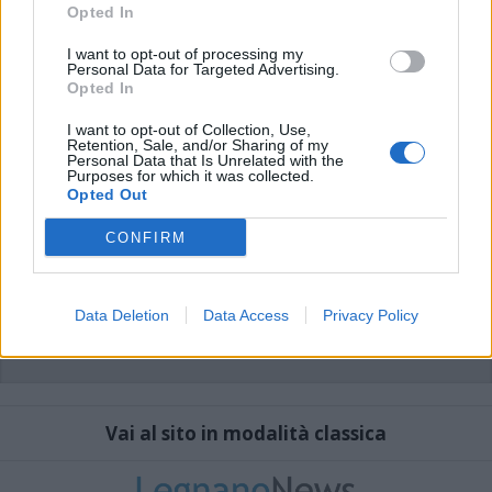
che includano uno o più link a siti esterni verranno rimossi in automatico dal
Opted In
sistema.
I want to opt-out of processing my
Personal Data for Targeted Advertising.
Opted In
I want to opt-out of Collection, Use,
Retention, Sale, and/or Sharing of my
Personal Data that Is Unrelated with the
Purposes for which it was collected.
Opted Out
CONFIRM
Data Deletion
Data Access
Privacy Policy
Vai al sito in modalità classica