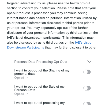
targeted advertising by us, please use the below opt-out
section to confirm your selection. Please note that after your
opt-out request is processed you may continue seeing
interest-based ads based on personal information utilized by
us or personal information disclosed to third parties prior to
your opt-out. You may separately opt-out of the further
disclosure of your personal information by third parties on the
IAB’s list of downstream participants. This information may
also be disclosed by us to third parties on the
IAB’s List of
Commenti
Downstream Participants
that may further disclose it to other
Accedi
o
registrati
per commentare questo
third parties.
articolo.
Personal Data Processing Opt Outs
L'email è richiesta ma non verrà mostrata ai visitatori. Il contenuto di questo
commento esprime il pensiero dell'autore e non rappresenta la linea editoriale
di VareseNews.it, che rimane autonoma e indipendente. I messaggi inclusi nei
I want to opt-out of the Sharing of my
commenti non sono testi giornalistici, ma post inviati dai singoli lettori che
personal data.
possono essere automaticamente pubblicati senza filtro preventivo. I commenti
che includano uno o più link a siti esterni verranno rimossi in automatico dal
Opted In
sistema.
I want to opt-out of the Sale of my
Personal Data.
Opted In
I want to opt-out of processing my