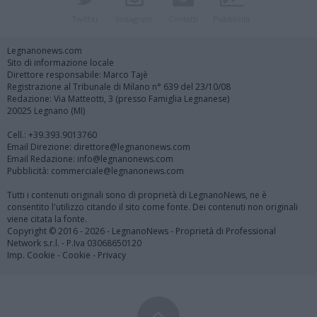
Twitter
Instagram
Contatti
Pubblicità
Legnanonews.com
Sito di informazione locale
Direttore responsabile: Marco Tajè
Registrazione al Tribunale di Milano n° 639 del 23/10/08
Redazione: Via Matteotti, 3 (presso Famiglia Legnanese)
20025 Legnano (MI)
Cell.: +39.393.9013760
Email Direzione: direttore@legnanonews.com
Email Redazione: info@legnanonews.com
Pubblicità: commerciale@legnanonews.com
Tutti i contenuti originali sono di proprietà di LegnanoNews, ne è
consentito l'utilizzo citando il sito come fonte. Dei contenuti non originali
viene citata la fonte.
Copyright © 2016 - 2026 - LegnanoNews - Proprietà di Professional
Network s.r.l. - P.Iva 03068650120
Imp. Cookie
-
Cookie
-
Privacy