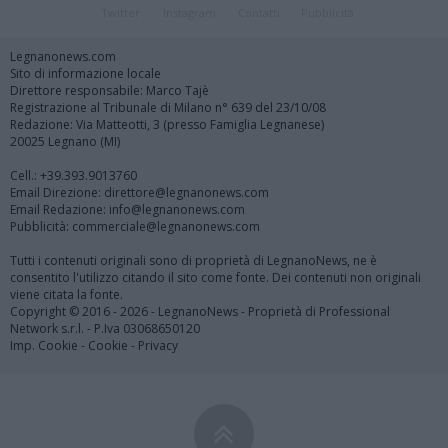
Twitter
Instagram
Contatti
Pubblicità
Legnanonews.com
Sito di informazione locale
Direttore responsabile: Marco Tajè
Registrazione al Tribunale di Milano n° 639 del 23/10/08
Redazione: Via Matteotti, 3 (presso Famiglia Legnanese)
20025 Legnano (MI)
Cell.: +39.393.9013760
Email Direzione: direttore@legnanonews.com
Email Redazione: info@legnanonews.com
Pubblicità: commerciale@legnanonews.com
Tutti i contenuti originali sono di proprietà di LegnanoNews, ne è
consentito l'utilizzo citando il sito come fonte. Dei contenuti non originali
viene citata la fonte.
Copyright © 2016 - 2026 - LegnanoNews - Proprietà di Professional
Network s.r.l. - P.Iva 03068650120
Imp. Cookie
-
Cookie
-
Privacy