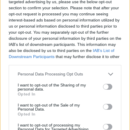
targeted advertising by us, please use the below opt-out
section to confirm your selection. Please note that after your
opt-out request is processed you may continue seeing
interest-based ads based on personal information utilized by
us or personal information disclosed to third parties prior to
your opt-out. You may separately opt-out of the further
disclosure of your personal information by third parties on the
IAB’s list of downstream participants. This information may
also be disclosed by us to third parties on the
IAB’s List of
Commenti
Downstream Participants
that may further disclose it to other
Accedi
o
registrati
per commentare questo
third parties.
articolo.
Personal Data Processing Opt Outs
L'email è richiesta ma non verrà mostrata ai visitatori. Il contenuto di questo
commento esprime il pensiero dell'autore e non rappresenta la linea editoriale
di VareseNews.it, che rimane autonoma e indipendente. I messaggi inclusi nei
commenti non sono testi giornalistici, ma post inviati dai singoli lettori che
I want to opt-out of the Sharing of my
possono essere automaticamente pubblicati senza filtro preventivo. I commenti
personal data.
che includano uno o più link a siti esterni verranno rimossi in automatico dal
Opted In
sistema.
I want to opt-out of the Sale of my
Personal Data.
Opted In
I want to opt-out of processing my
Personal Data for Targeted Advertising.