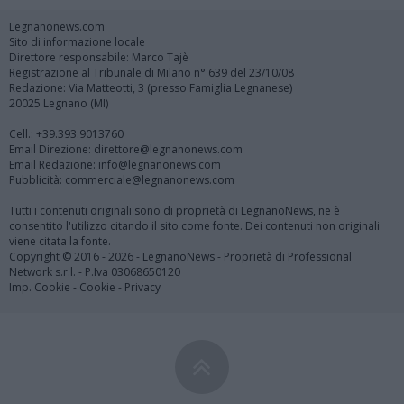
Legnanonews.com
Sito di informazione locale
Direttore responsabile: Marco Tajè
Registrazione al Tribunale di Milano n° 639 del 23/10/08
Redazione: Via Matteotti, 3 (presso Famiglia Legnanese)
20025 Legnano (MI)
Cell.: +39.393.9013760
Email Direzione: direttore@legnanonews.com
Email Redazione: info@legnanonews.com
Pubblicità: commerciale@legnanonews.com
Tutti i contenuti originali sono di proprietà di LegnanoNews, ne è
consentito l'utilizzo citando il sito come fonte. Dei contenuti non originali
viene citata la fonte.
Copyright © 2016 - 2026 - LegnanoNews - Proprietà di Professional
Network s.r.l. - P.Iva 03068650120
Imp. Cookie
-
Cookie
-
Privacy