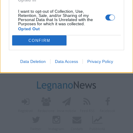
Opted In
I want to opt-out of Collection, Use,
Retention, Sale, and/or Sharing of my
Personal Data that Is Unrelated with the
Purposes for which it was collected.
Opted Out
CONFIRM
Data Deletion
Data Access
Privacy Policy
Vai al sito in modalità classica
Registrati
Redazione
Invia notizia
Feed RSS
Facebook
Twitter
Instagram
Contatti
Pubblicità