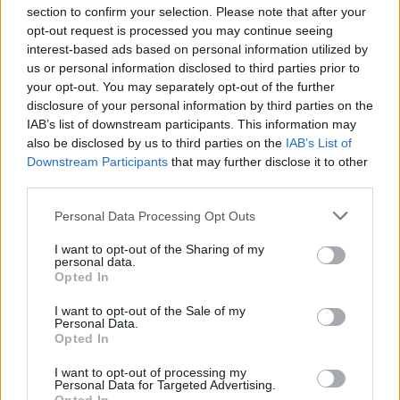
section to confirm your selection. Please note that after your
opt-out request is processed you may continue seeing
interest-based ads based on personal information utilized by
us or personal information disclosed to third parties prior to
your opt-out. You may separately opt-out of the further
disclosure of your personal information by third parties on the
IAB’s list of downstream participants. This information may
Commenti
also be disclosed by us to third parties on the
IAB’s List of
Accedi
o
registrati
per commentare questo
Downstream Participants
that may further disclose it to other
articolo.
third parties.
L'email è richiesta ma non verrà mostrata ai visitatori. Il contenuto di questo
commento esprime il pensiero dell'autore e non rappresenta la linea editoriale
Personal Data Processing Opt Outs
di VareseNews.it, che rimane autonoma e indipendente. I messaggi inclusi nei
commenti non sono testi giornalistici, ma post inviati dai singoli lettori che
possono essere automaticamente pubblicati senza filtro preventivo. I commenti
I want to opt-out of the Sharing of my
che includano uno o più link a siti esterni verranno rimossi in automatico dal
personal data.
sistema.
Opted In
I want to opt-out of the Sale of my
Personal Data.
Opted In
I want to opt-out of processing my
Personal Data for Targeted Advertising.