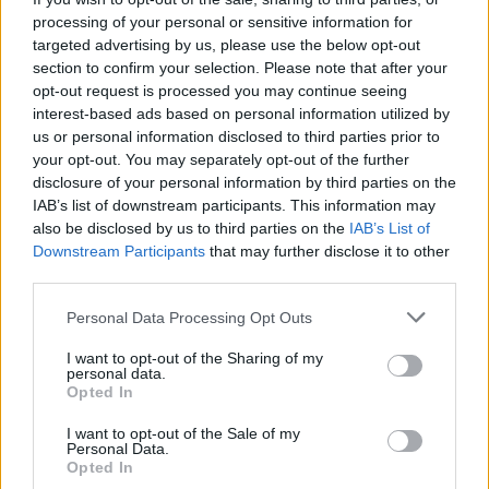
processing of your personal or sensitive information for
targeted advertising by us, please use the below opt-out
section to confirm your selection. Please note that after your
opt-out request is processed you may continue seeing
interest-based ads based on personal information utilized by
us or personal information disclosed to third parties prior to
your opt-out. You may separately opt-out of the further
disclosure of your personal information by third parties on the
IAB’s list of downstream participants. This information may
also be disclosed by us to third parties on the
IAB’s List of
Downstream Participants
that may further disclose it to other
Commenti
third parties.
Accedi
o
registrati
per commentare questo
Personal Data Processing Opt Outs
articolo.
L'email è richiesta ma non verrà mostrata ai visitatori. Il contenuto di questo
I want to opt-out of the Sharing of my
commento esprime il pensiero dell'autore e non rappresenta la linea editoriale
personal data.
di VareseNews.it, che rimane autonoma e indipendente. I messaggi inclusi nei
Opted In
commenti non sono testi giornalistici, ma post inviati dai singoli lettori che
possono essere automaticamente pubblicati senza filtro preventivo. I commenti
che includano uno o più link a siti esterni verranno rimossi in automatico dal
I want to opt-out of the Sale of my
sistema.
Personal Data.
Opted In