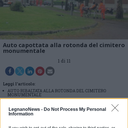
Auto capottata alla rotonda del cimitero
monumentale
1 di 11
Leggi l'articolo:
AUTO RIBALTATA ALLA ROTONDA DEL CIMITERO
MONUMENTALE
LegnanoNews -
Do Not Process My Personal
Information
If you wish to opt-out of the sale, sharing to third parties, or