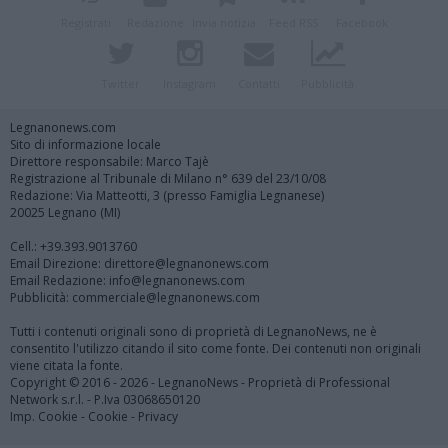
Registrati
Redazione
Invia notizia
Feed RSS
Facebook
Twitter
Instagram
Contatti
Pubblicità
Legnanonews.com
Sito di informazione locale
Direttore responsabile: Marco Tajè
Registrazione al Tribunale di Milano n° 639 del 23/10/08
Redazione: Via Matteotti, 3 (presso Famiglia Legnanese)
20025 Legnano (MI)
Cell.: +39.393.9013760
Email Direzione: direttore@legnanonews.com
Email Redazione: info@legnanonews.com
Pubblicità: commerciale@legnanonews.com
Tutti i contenuti originali sono di proprietà di LegnanoNews, ne è
consentito l'utilizzo citando il sito come fonte. Dei contenuti non originali
viene citata la fonte.
Copyright © 2016 - 2026 - LegnanoNews - Proprietà di Professional
Network s.r.l. - P.Iva 03068650120
Imp. Cookie
-
Cookie
-
Privacy