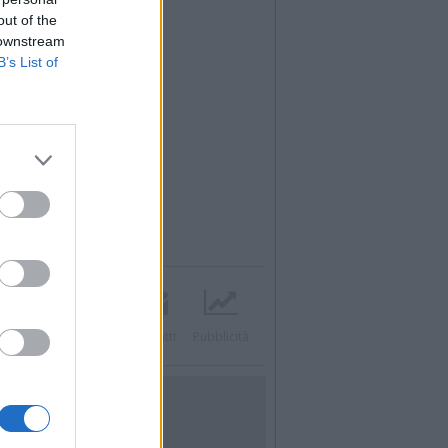
out of the
 downstream
B’s List of
Twitter
Instagram
Contatti
Pubblicità
UTILITÀ
Dal Territorio
Meteo
Archivio