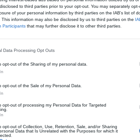
disclosed to third parties prior to your opt-out. You may separately opt-
losure of your personal information by third parties on the IAB’s list of
. This information may also be disclosed by us to third parties on the
IA
Participants
that may further disclose it to other third parties.
1 di 14
l Data Processing Opt Outs
GIORNATA DELLA RICONOSCENZA
o opt-out of the Sharing of my personal data.
In
o opt-out of the Sale of my Personal Data.
In
to opt-out of processing my Personal Data for Targeted
Registrati
Redazione
Invia notizia
Feed RSS
Facebook
ing.
In
ORI
MULTIMEDIA
COMUNITÀ
o opt-out of Collection, Use, Retention, Sale, and/or Sharing
Gallerie Fotografiche
Foto dei lettori
ersonal Data that Is Unrelated with the Purposes for which it
ese
Web TV
Auguri
lected.
Lettere al direttore