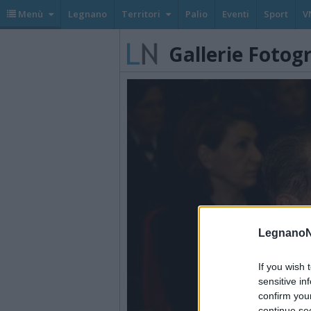
Menù
Legnano
Territori
Palio
Eventi
Sport
V
Gallerie Fotog
LegnanoN
If you wish 
sensitive in
confirm you
continue se