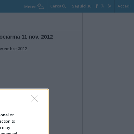
Cerca
Seguici su
Accedi
Meteo
ociarma 11 nov. 2012
ovembre 2012
sonal or
ection to
ou may
 personal