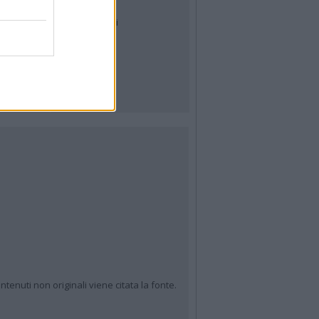
Tag
News24
Articoli più letti
ntenuti non originali viene citata la fonte.