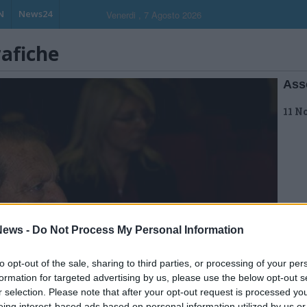
N
News24
Venerdi , 7 Agosto 2026
rafiche
Ass
11 N
ews -
Do Not Process My Personal Information
to opt-out of the sale, sharing to third parties, or processing of your per
formation for targeted advertising by us, please use the below opt-out s
r selection. Please note that after your opt-out request is processed y
eing interest-based ads based on personal information utilized by us or