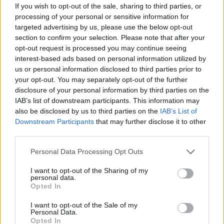
If you wish to opt-out of the sale, sharing to third parties, or
processing of your personal or sensitive information for
targeted advertising by us, please use the below opt-out
section to confirm your selection. Please note that after your
opt-out request is processed you may continue seeing
interest-based ads based on personal information utilized by
us or personal information disclosed to third parties prior to
your opt-out. You may separately opt-out of the further
disclosure of your personal information by third parties on the
IAB’s list of downstream participants. This information may
also be disclosed by us to third parties on the
IAB’s List of
Downstream Participants
that may further disclose it to other
third parties.
Commenti
Accedi
o
registrati
per commentare questo
Personal Data Processing Opt Outs
articolo.
I want to opt-out of the Sharing of my
L'email è richiesta ma non verrà mostrata ai visitatori. Il contenuto di questo
personal data.
commento esprime il pensiero dell'autore e non rappresenta la linea editoriale
Opted In
di VareseNews.it, che rimane autonoma e indipendente. I messaggi inclusi nei
commenti non sono testi giornalistici, ma post inviati dai singoli lettori che
possono essere automaticamente pubblicati senza filtro preventivo. I commenti
I want to opt-out of the Sale of my
che includano uno o più link a siti esterni verranno rimossi in automatico dal
Personal Data.
sistema.
Opted In