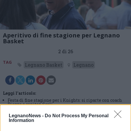
Aperitivo di fine stagione per Legnano
Basket
2 di 26
TAG
Legnano Basket
Legnano
Leggi l'articolo:
Festa di fine stagione per i Knights: si riparte con coach
Piazza e capitan Scali
LegnanoNews -
Do Not Process My Personal
Information