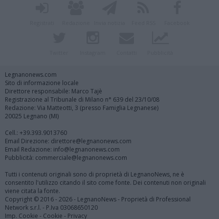
Registrati
Redazione
Invia notizia
Feed RSS
Facebook
Twitter
Instagram
Contatti
Pubblicità
Legnanonews.com
Sito di informazione locale
Direttore responsabile: Marco Tajè
Registrazione al Tribunale di Milano n° 639 del 23/10/08
Redazione: Via Matteotti, 3 (presso Famiglia Legnanese)
20025 Legnano (MI)
Cell.: +39.393.9013760
Email Direzione: direttore@legnanonews.com
Email Redazione: info@legnanonews.com
Pubblicità: commerciale@legnanonews.com
Tutti i contenuti originali sono di proprietà di LegnanoNews, ne è
consentito l'utilizzo citando il sito come fonte. Dei contenuti non originali
viene citata la fonte.
Copyright © 2016 - 2026 - LegnanoNews - Proprietà di Professional
Network s.r.l. - P.Iva 03068650120
Imp. Cookie
-
Cookie
-
Privacy