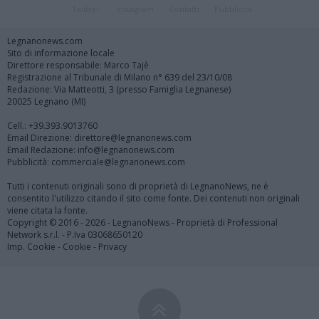
Twitter
Instagram
Contatti
Pubblicità
Legnanonews.com
Sito di informazione locale
Direttore responsabile: Marco Tajè
Registrazione al Tribunale di Milano n° 639 del 23/10/08
Redazione: Via Matteotti, 3 (presso Famiglia Legnanese)
20025 Legnano (MI)
Cell.: +39.393.9013760
Email Direzione: direttore@legnanonews.com
Email Redazione: info@legnanonews.com
Pubblicità: commerciale@legnanonews.com
Tutti i contenuti originali sono di proprietà di LegnanoNews, ne è
consentito l'utilizzo citando il sito come fonte. Dei contenuti non originali
viene citata la fonte.
Copyright © 2016 - 2026 - LegnanoNews - Proprietà di Professional
Network s.r.l. - P.Iva 03068650120
Imp. Cookie
-
Cookie
-
Privacy