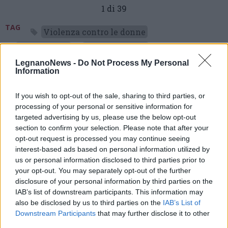
1 di 39
TAG
Violenza contro le donne
Ilaria Maffei
Lorenzo Radice
LegnanoNews -
Do Not Process My Personal
Legnano
Information
If you wish to opt-out of the sale, sharing to third parties, or
processing of your personal or sensitive information for
Leggi l'articolo:
targeted advertising by us, please use the below opt-out
“1522 Non sei sola”, studenti di Legnano uniti contro la
section to confirm your selection. Please note that after your
violenza sulle donne
opt-out request is processed you may continue seeing
interest-based ads based on personal information utilized by
us or personal information disclosed to third parties prior to
your opt-out. You may separately opt-out of the further
disclosure of your personal information by third parties on the
IAB’s list of downstream participants. This information may
also be disclosed by us to third parties on the
IAB’s List of
Downstream Participants
that may further disclose it to other
third parties.