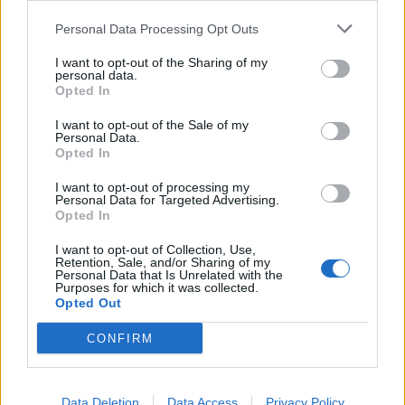
Personal Data Processing Opt Outs
I want to opt-out of the Sharing of my
personal data.
Opted In
I want to opt-out of the Sale of my
Personal Data.
Opted In
Commenti
I want to opt-out of processing my
Accedi
o
registrati
per commentare questo
Personal Data for Targeted Advertising.
articolo.
Opted In
L'email è richiesta ma non verrà mostrata ai visitatori. Il contenuto di questo
commento esprime il pensiero dell'autore e non rappresenta la linea editoriale
I want to opt-out of Collection, Use,
di VareseNews.it, che rimane autonoma e indipendente. I messaggi inclusi nei
Retention, Sale, and/or Sharing of my
commenti non sono testi giornalistici, ma post inviati dai singoli lettori che
Personal Data that Is Unrelated with the
possono essere automaticamente pubblicati senza filtro preventivo. I commenti
che includano uno o più link a siti esterni verranno rimossi in automatico dal
Purposes for which it was collected.
sistema.
Opted Out
CONFIRM
Data Deletion
Data Access
Privacy Policy