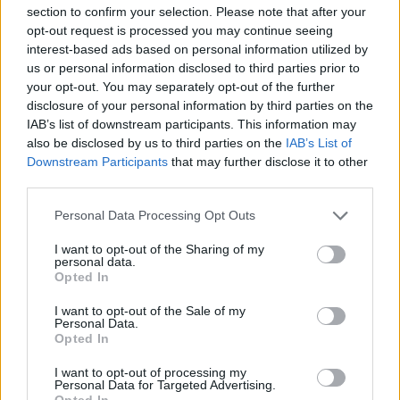
section to confirm your selection. Please note that after your
L'email è richiesta ma non verrà mostrata ai visitatori. Il contenuto di questo
opt-out request is processed you may continue seeing
commento esprime il pensiero dell'autore e non rappresenta la linea editoriale
di VareseNews.it, che rimane autonoma e indipendente. I messaggi inclusi nei
interest-based ads based on personal information utilized by
commenti non sono testi giornalistici, ma post inviati dai singoli lettori che
possono essere automaticamente pubblicati senza filtro preventivo. I commenti
us or personal information disclosed to third parties prior to
che includano uno o più link a siti esterni verranno rimossi in automatico dal
your opt-out. You may separately opt-out of the further
sistema.
disclosure of your personal information by third parties on the
IAB’s list of downstream participants. This information may
also be disclosed by us to third parties on the
IAB’s List of
Downstream Participants
that may further disclose it to other
third parties.
Personal Data Processing Opt Outs
I want to opt-out of the Sharing of my
personal data.
Opted In
I want to opt-out of the Sale of my
Personal Data.
Opted In
I want to opt-out of processing my
Personal Data for Targeted Advertising.
Opted In