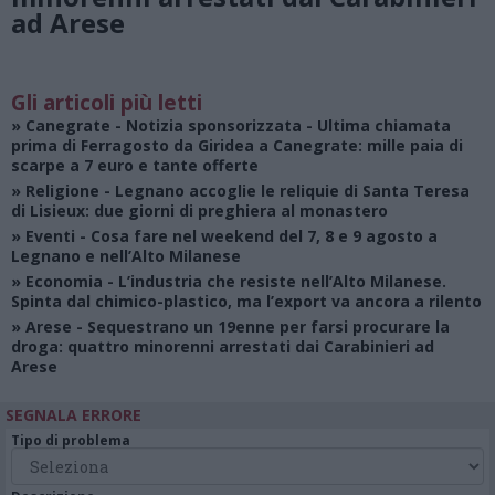
ad Arese
Gli articoli più letti
»
Canegrate - Notizia sponsorizzata
- Ultima chiamata
prima di Ferragosto da Giridea a Canegrate: mille paia di
scarpe a 7 euro e tante offerte
»
Religione
- Legnano accoglie le reliquie di Santa Teresa
di Lisieux: due giorni di preghiera al monastero
»
Eventi
- Cosa fare nel weekend del 7, 8 e 9 agosto a
Legnano e nell’Alto Milanese
»
Economia
- L’industria che resiste nell’Alto Milanese.
Spinta dal chimico-plastico, ma l’export va ancora a rilento
»
Arese
- Sequestrano un 19enne per farsi procurare la
droga: quattro minorenni arrestati dai Carabinieri ad
Arese
SEGNALA ERRORE
Tipo di problema