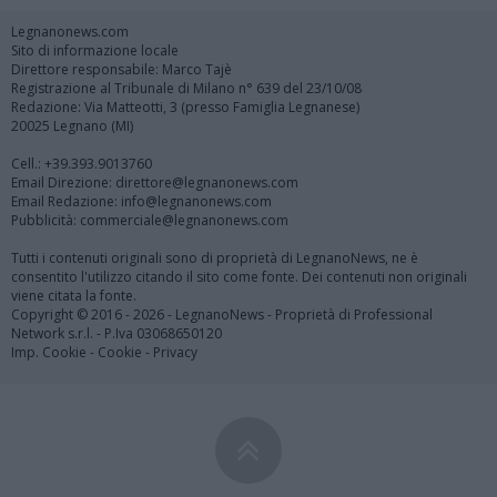
Legnanonews.com
Sito di informazione locale
Direttore responsabile: Marco Tajè
Registrazione al Tribunale di Milano n° 639 del 23/10/08
Redazione: Via Matteotti, 3 (presso Famiglia Legnanese)
20025 Legnano (MI)
Cell.: +39.393.9013760
Email Direzione: direttore@legnanonews.com
Email Redazione: info@legnanonews.com
Pubblicità: commerciale@legnanonews.com
Tutti i contenuti originali sono di proprietà di LegnanoNews, ne è
consentito l'utilizzo citando il sito come fonte. Dei contenuti non originali
viene citata la fonte.
Copyright © 2016 - 2026 - LegnanoNews - Proprietà di Professional
Network s.r.l. - P.Iva 03068650120
Imp. Cookie
-
Cookie
-
Privacy