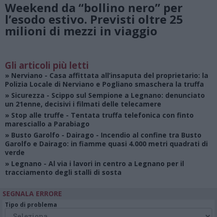
Weekend da “bollino nero” per
l’esodo estivo. Previsti oltre 25
milioni di mezzi in viaggio
Gli articoli più letti
»
Nerviano
- Casa affittata all’insaputa del proprietario: la
Polizia Locale di Nerviano e Pogliano smaschera la truffa
»
Sicurezza
- Scippo sul Sempione a Legnano: denunciato
un 21enne, decisivi i filmati delle telecamere
»
Stop alle truffe
- Tentata truffa telefonica con finto
maresciallo a Parabiago
»
Busto Garolfo - Dairago
- Incendio al confine tra Busto
Garolfo e Dairago: in fiamme quasi 4.000 metri quadrati di
verde
»
Legnano
- Al via i lavori in centro a Legnano per il
tracciamento degli stalli di sosta
SEGNALA ERRORE
Tipo di problema