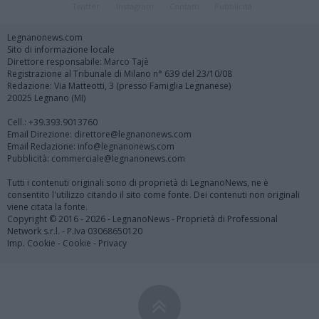
Twitter
Instagram
Contatti
Pubblicità
Legnanonews.com
Sito di informazione locale
Direttore responsabile: Marco Tajè
Registrazione al Tribunale di Milano n° 639 del 23/10/08
Redazione: Via Matteotti, 3 (presso Famiglia Legnanese)
20025 Legnano (MI)
Cell.: +39.393.9013760
Email Direzione: direttore@legnanonews.com
Email Redazione: info@legnanonews.com
Pubblicità: commerciale@legnanonews.com
Tutti i contenuti originali sono di proprietà di LegnanoNews, ne è
consentito l'utilizzo citando il sito come fonte. Dei contenuti non originali
viene citata la fonte.
Copyright © 2016 - 2026 - LegnanoNews - Proprietà di Professional
Network s.r.l. - P.Iva 03068650120
Imp. Cookie
-
Cookie
-
Privacy