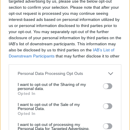
targeted advertising by us, please use the below opt-out
minimo e per le bollette: possibilità alle quali
section to confirm your selection. Please note that after your
opt-out request is processed you may continue seeing
spesso chi è in difficoltà finisce per
interest-based ads based on personal information utilized by
chiudersi, mentre possono essere un aiuto
us or personal information disclosed to third parties prior to
your opt-out. You may separately opt-out of the further
importante per risollevarsi.
disclosure of your personal information by third parties on the
IAB’s list of downstream participants. This information may
«
Puntiamo molto sull’aspetto etico e umano
also be disclosed by us to third parties on the
IAB’s List of
Downstream Participants
that may further disclose it to other
– aggiunge il fondatore di Sdebitato -:
third parties.
crediamo molto, anche un po’ in
Personal Data Processing Opt Outs
controtendenza, nella persona che vuole
I want to opt-out of the Sharing of my
risorgere e vuole mettercela tutta perché
chi
personal data.
Opted In
si rimette in gioco e lavora su sé stesso ha
I want to opt-out of the Sale of my
più potenzialità di crescita personale
e come
Personal Data.
Opted In
ovvia conseguenza anche più possibilità di
I want to opt-out of processing my
far crescere chi ha intorno a sé».
Personal Data for Targeted Advertising.