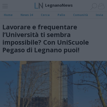
LegnanoNews
Home
News 24
Cerca
Palio
Comunità
Invia
Lavorare e frequentare
l’Università ti sembra
impossibile? Con UniScuole
Pegaso di Legnano puoi!