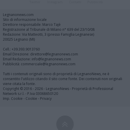
Twitter
Instagram
Contatti
Pubblicità
Legnanonews.com
Sito di informazione locale
Direttore responsabile: Marco Tajè
Registrazione al Tribunale di Milano n° 639 del 23/10/08
Redazione: Via Matteotti, 3 (presso Famiglia Legnanese)
20025 Legnano (MI)
Cell.: +39.393.9013760
Email Direzione: direttore@legnanonews.com
Email Redazione: info@legnanonews.com
Pubblicità: commerciale@legnanonews.com
Tutti i contenuti originali sono di proprietà di LegnanoNews, ne è
consentito l'utilizzo citando il sito come fonte. Dei contenuti non originali
viene citata la fonte.
Copyright © 2016 - 2026 - LegnanoNews - Proprietà di Professional
Network s.r.l. - P.Iva 03068650120
Imp. Cookie
-
Cookie
-
Privacy