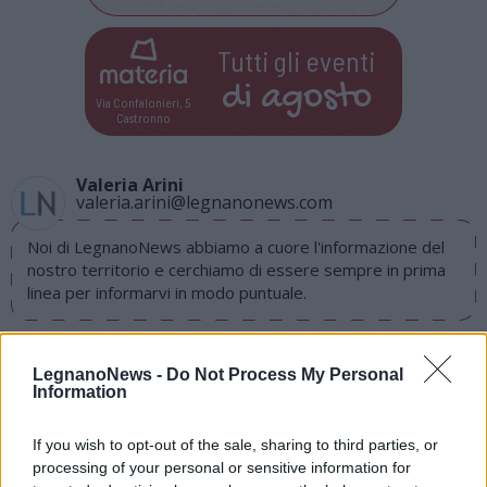
Tutti gli eventi
di
agosto
Via Confalonieri, 5
Castronno
Valeria Arini
valeria.arini@legnanonews.com
Noi di LegnanoNews abbiamo a cuore l'informazione del
nostro territorio e cerchiamo di essere sempre in prima
linea per informarvi in modo puntuale.
PIÙ INFORMAZIONI SU
LegnanoNews -
Do Not Process My Personal
uniscuole pegaso legnano
legnano
Information
uniscuole pegaso legnano
If you wish to opt-out of the sale, sharing to third parties, or
processing of your personal or sensitive information for
LEGGI GLI ALTRI ARTICOLI DI