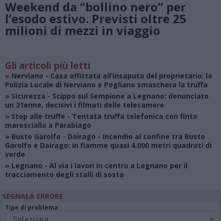
Weekend da “bollino nero” per
l’esodo estivo. Previsti oltre 25
milioni di mezzi in viaggio
Gli articoli più letti
»
Nerviano
- Casa affittata all’insaputa del proprietario: la
Polizia Locale di Nerviano e Pogliano smaschera la truffa
»
Sicurezza
- Scippo sul Sempione a Legnano: denunciato
un 21enne, decisivi i filmati delle telecamere
»
Stop alle truffe
- Tentata truffa telefonica con finto
maresciallo a Parabiago
»
Busto Garolfo - Dairago
- Incendio al confine tra Busto
Garolfo e Dairago: in fiamme quasi 4.000 metri quadrati di
verde
»
Legnano
- Al via i lavori in centro a Legnano per il
tracciamento degli stalli di sosta
SEGNALA ERRORE
Tipo di problema