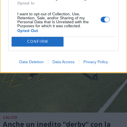
Opted In
anche nell’Alto Milanese fino alla
mattina di sabato 8 luglio
I want to opt-out of Collection, Use,
Retention, Sale, and/or Sharing of my
Personal Data that Is Unrelated with the
Purposes for which it was collected.
Opted Out
CONFIRM
Data Deletion
Data Access
Privacy Policy
CALCIO
Anche un inedito “derby” con la