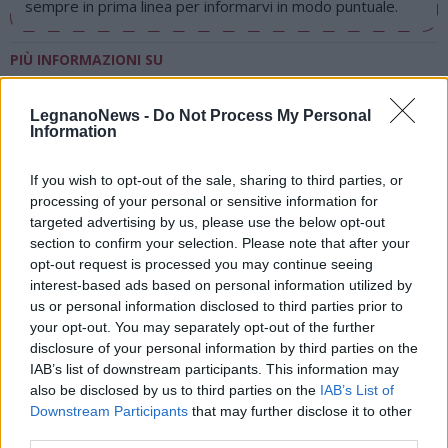
sempre in prima linea per informarvi in modo puntuale.
PIÙ INFORMAZIONI SU
san vittore olona
LegnanoNews -
Do Not Process My Personal
Information
LEGGI GLI ALTRI ARTICOLI DI
CUCINA
If you wish to opt-out of the sale, sharing to third parties, or
processing of your personal or sensitive information for
targeted advertising by us, please use the below opt-out
Commenti
section to confirm your selection. Please note that after your
opt-out request is processed you may continue seeing
Accedi
o
registrati
per commentare questo
articolo.
interest-based ads based on personal information utilized by
us or personal information disclosed to third parties prior to
L'email è richiesta ma non verrà mostrata ai visitatori. Il contenuto di questo
commento esprime il pensiero dell'autore e non rappresenta la linea editoriale
your opt-out. You may separately opt-out of the further
di VareseNews.it, che rimane autonoma e indipendente. I messaggi inclusi nei
disclosure of your personal information by third parties on the
commenti non sono testi giornalistici, ma post inviati dai singoli lettori che
possono essere automaticamente pubblicati senza filtro preventivo. I commenti
IAB’s list of downstream participants. This information may
che includano uno o più link a siti esterni verranno rimossi in automatico dal
sistema.
also be disclosed by us to third parties on the
IAB’s List of
Downstream Participants
that may further disclose it to other
third parties.