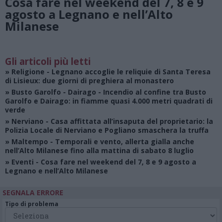
Cosa fare nel weekend del 7, 8 e 9
agosto a Legnano e nell’Alto
Milanese
Gli articoli più letti
»
Religione
- Legnano accoglie le reliquie di Santa Teresa
di Lisieux: due giorni di preghiera al monastero
»
Busto Garolfo - Dairago
- Incendio al confine tra Busto
Garolfo e Dairago: in fiamme quasi 4.000 metri quadrati di
verde
»
Nerviano
- Casa affittata all’insaputa del proprietario: la
Polizia Locale di Nerviano e Pogliano smaschera la truffa
»
Maltempo
- Temporali e vento, allerta gialla anche
nell’Alto Milanese fino alla mattina di sabato 8 luglio
»
Eventi
- Cosa fare nel weekend del 7, 8 e 9 agosto a
Legnano e nell’Alto Milanese
SEGNALA ERRORE
Tipo di problema