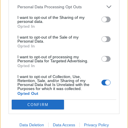
ALTRE NOTIZIE DI SAN VITTORE OLONA
Personal Data Processing Opt Outs
I want to opt-out of the Sharing of my
personal data.
Opted In
I want to opt-out of the Sale of my
Personal Data.
Opted In
I want to opt-out of processing my
Personal Data for Targeted Advertising.
Opted In
I want to opt-out of Collection, Use,
Retention, Sale, and/or Sharing of my
Personal Data that Is Unrelated with the
Purposes for which it was collected.
Opted Out
EVENTI
CONFIRM
Tra stelle, trekking ed
enogastronomia e notte di San
Lorenzo. Dove vedere le stelle
Data Deletion
Data Access
Privacy Policy