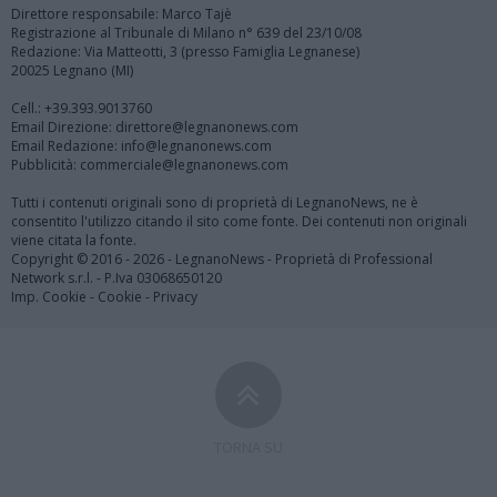
Direttore responsabile: Marco Tajè
Registrazione al Tribunale di Milano n° 639 del 23/10/08
Redazione: Via Matteotti, 3 (presso Famiglia Legnanese)
20025 Legnano (MI)
Cell.: +39.393.9013760
Email Direzione: direttore@legnanonews.com
Email Redazione: info@legnanonews.com
Pubblicità: commerciale@legnanonews.com
Tutti i contenuti originali sono di proprietà di LegnanoNews, ne è
consentito l'utilizzo citando il sito come fonte. Dei contenuti non originali
viene citata la fonte.
Copyright © 2016 - 2026 - LegnanoNews - Proprietà di Professional
Network s.r.l. - P.Iva 03068650120
Imp. Cookie
-
Cookie
-
Privacy
TORNA SU