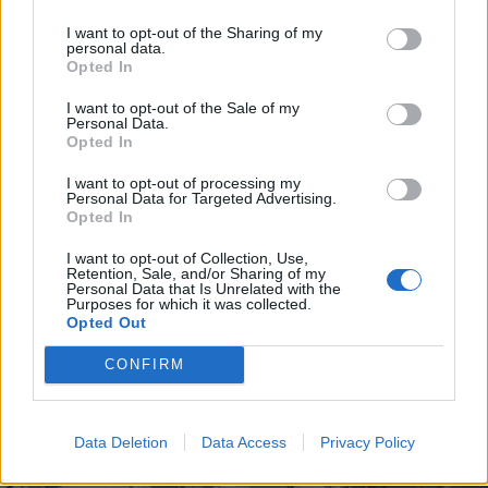
I want to opt-out of the Sharing of my
personal data.
Opted In
I want to opt-out of the Sale of my
Personal Data.
Opted In
I want to opt-out of processing my
Personal Data for Targeted Advertising.
Opted In
EVENTI
I want to opt-out of Collection, Use,
Retention, Sale, and/or Sharing of my
Tra stelle, trekking ed
Personal Data that Is Unrelated with the
enogastronomia e notte di San
Purposes for which it was collected.
Opted Out
Lorenzo. Dove vedere le stelle
cadenti in Lombardia
CONFIRM
Data Deletion
Data Access
Privacy Policy