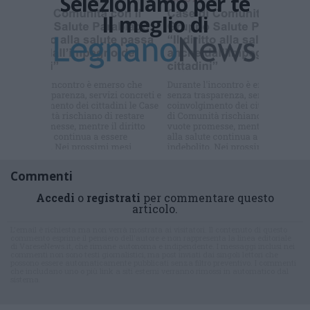
Selezioniamo per te
Il meglio di
Iscriviti alla
newsletter
Commenti
Accedi
o
registrati
per commentare questo
articolo.
L'email è richiesta ma non verrà mostrata ai visitatori. Il contenuto di questo
commento esprime il pensiero dell'autore e non rappresenta la linea editoriale
di VareseNews.it, che rimane autonoma e indipendente. I messaggi inclusi nei
commenti non sono testi giornalistici, ma post inviati dai singoli lettori che
possono essere automaticamente pubblicati senza filtro preventivo. I commenti
che includano uno o più link a siti esterni verranno rimossi in automatico dal
sistema.