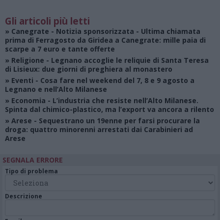
Gli articoli più letti
»
Canegrate - Notizia sponsorizzata
- Ultima chiamata
prima di Ferragosto da Giridea a Canegrate: mille paia di
scarpe a 7 euro e tante offerte
»
Religione
- Legnano accoglie le reliquie di Santa Teresa
di Lisieux: due giorni di preghiera al monastero
»
Eventi
- Cosa fare nel weekend del 7, 8 e 9 agosto a
Legnano e nell’Alto Milanese
»
Economia
- L’industria che resiste nell’Alto Milanese.
Spinta dal chimico-plastico, ma l’export va ancora a rilento
»
Arese
- Sequestrano un 19enne per farsi procurare la
droga: quattro minorenni arrestati dai Carabinieri ad
Arese
SEGNALA ERRORE
Tipo di problema
Descrizione