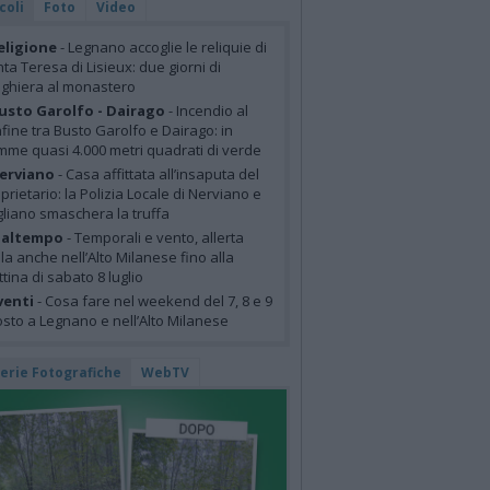
coli
Foto
Video
eligione
- Legnano accoglie le reliquie di
ta Teresa di Lisieux: due giorni di
ghiera al monastero
usto Garolfo - Dairago
- Incendio al
fine tra Busto Garolfo e Dairago: in
mme quasi 4.000 metri quadrati di verde
erviano
- Casa affittata all’insaputa del
prietario: la Polizia Locale di Nerviano e
liano smaschera la truffa
altempo
- Temporali e vento, allerta
lla anche nell’Alto Milanese fino alla
tina di sabato 8 luglio
venti
- Cosa fare nel weekend del 7, 8 e 9
sto a Legnano e nell’Alto Milanese
lerie Fotografiche
WebTV