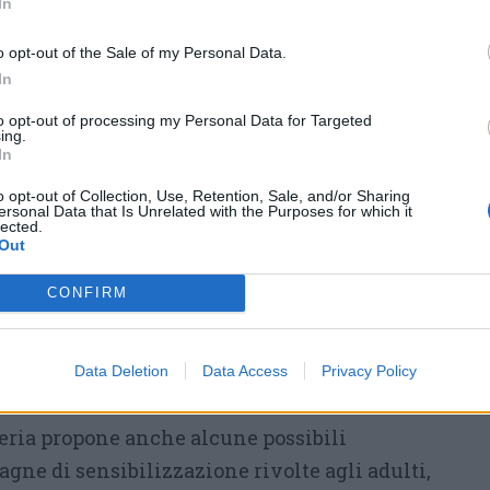
In
a sembra dimenticata dagli adulti, spesso
o opt-out of the Sale of my Personal Data.
hone, dalle cuffiette o semplicemente da una
In
di immortalità (“tanto ho la precedenza”).
​
ottimo lavoro di educazione stradale
con i
to opt-out of processing my Personal Data for Targeted
ing.
gli adulti? Abbiamo bisogno di una
In
azione cittadina, di più controlli e, dove
o opt-out of Collection, Use, Retention, Sale, and/or Sharing
ersonal Data that Is Unrelated with the Purposes for which it
i strutturali da parte del Comune, come
lected.
Out
amata ( soprattutto nelle zone scolastiche,
affico ) o attraversamenti rialzati nei punti
CONFIRM
el briciolo di attenzione che oggi manca».
Data Deletion
Data Access
Privacy Policy
i più prevenzione
eria propone anche alcune possibili
agne di sensibilizzazione rivolte agli adulti,