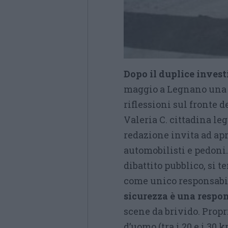
Dopo il duplice inves
maggio a Legnano una l
riflessioni sul fronte d
Valeria C. cittadina le
redazione invita ad ap
automobilisti e pedoni. 
dibattito pubblico, si 
come unico responsabil
sicurezza è una respon
scene da brivido. Prop
d’uomo (tra i 20 e i 30 