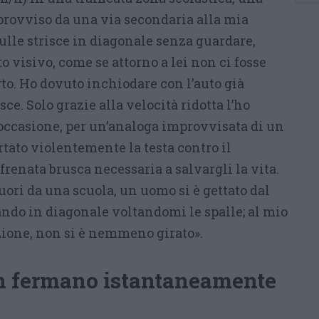
provviso da una via secondaria alla mia
ulle strisce in diagonale senza guardare,
o visivo, come se attorno a lei non ci fosse
to. Ho dovuto inchiodare con l’auto già
ce. Solo grazie alla velocità ridotta l’ho
 occasione, per un’analoga improvvisata di un
rtato violentemente la testa contro il
frenata brusca necessaria a salvargli la vita.
fuori da una scuola, un uomo si è gettato dal
ndo in diagonale voltandomi le spalle; al mio
zione, non si è nemmeno girato».
on fermano istantaneamente