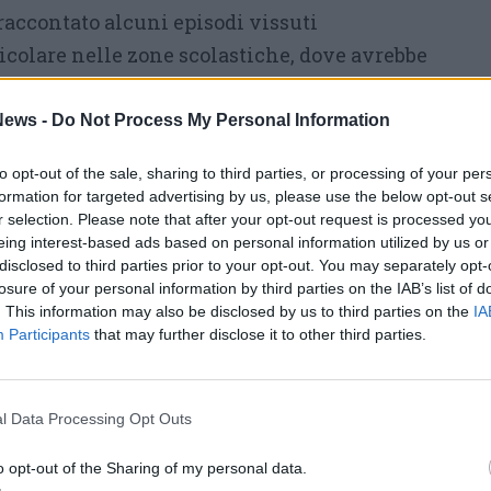
raccontato alcuni episodi vissuti
icolare nelle zone scolastiche, dove avrebbe
attraversamenti improvvisi da parte di pedoni
ha poi scritto:
«​Le strisce pedonali non sono
ews -
Do Not Process My Personal Information
sibile
che arresta istantaneamente
to opt-out of the sale, sharing to third parties, or processing of your per
’auto ha bisogno di spazio e tempo fisico per
formation for targeted advertising by us, please use the below opt-out s
e si lancia senza preavviso mette a rischio se
r selection. Please note that after your opt-out request is processed y
eing interest-based ads based on personal information utilized by us or
e i veicoli che seguono, che rischiano il
disclosed to third parties prior to your opt-out. You may separately opt-
», scrive nella lettera, evidenziando come
losure of your personal information by third parties on the IAB’s list of
. This information may also be disclosed by us to third parties on the
IA
a contatto visivo o senza verificare il
Participants
that may further disclose it to other third parties.
li possa mettere a rischio sia chi attraversa
ice richiama anche l’importanza
ale
, spiegando di insegnare ai figli a fermarsi
l Data Processing Opt Outs
ardare da entrambe le parti e attraversare solo
o opt-out of the Sharing of my personal data.
di essere stati visti. « Oggi questa elementare