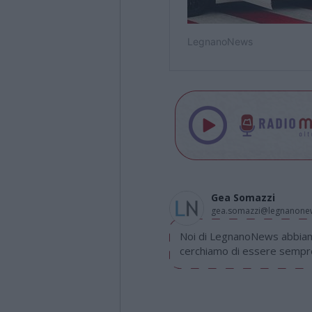
Gea Somazzi
gea.somazzi@legnanone
Noi di LegnanoNews abbiamo
cerchiamo di essere sempre 