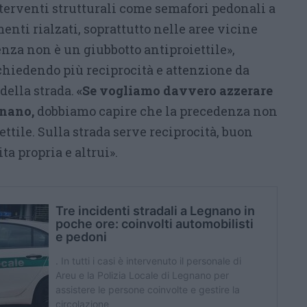
nterventi strutturali come semafori pedonali a
nti rialzati, soprattutto nelle aree vicine
enza non è un giubbotto antiproiettile»,
chiedendo più reciprocità e attenzione da
 della strada.
«​Se vogliamo davvero azzerare
gnano,
dobbiamo capire che la precedenza non
ettile. Sulla strada serve reciprocità, buon
ta propria e altrui».