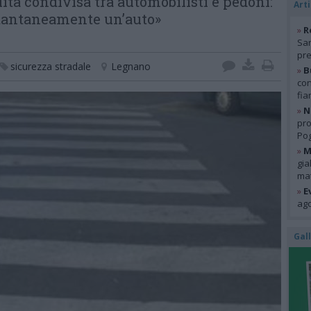
ità condivisa tra automobilisti e pedoni:
Arti
stantaneamente un’auto»
»
R
San
pre
sicurezza stradale
Legnano
»
B
con
fia
»
N
pro
Pog
»
M
gia
mat
»
E
ago
Gal