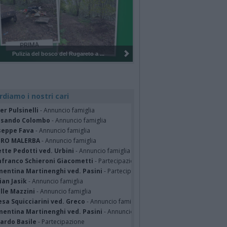
Pulizia del bosco del Rugareto a ...
rdiamo i nostri cari
er Pulsinelli
- Annuncio famiglia
ssando Colombo
- Annuncio famiglia
seppe Fava
- Annuncio famiglia
TRO MALERBA
- Annuncio famiglia
tte Pedotti ved. Urbini
- Annuncio famiglia
nfranco Schieroni Giacometti
- Partecipazione
mentina Martinenghi ved. Pasini
- Partecipazione
ian Jasik
- Annuncio famiglia
lle Mazzini
- Annuncio famiglia
sa Squicciarini ved. Greco
- Annuncio famiglia
mentina Martinenghi ved. Pasini
- Annuncio famiglia
cardo Basile
- Partecipazione