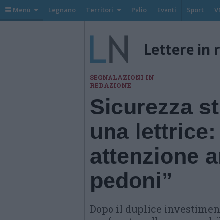
Menù
Legnano
Territori
Palio
Eventi
Sport
V
Lettere in 
SEGNALAZIONI IN
REDAZIONE
Sicurezza s
una lettrice
attenzione a
pedoni”
Dopo il duplice investimen