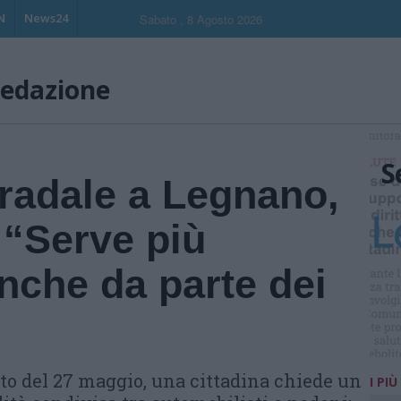
N
News24
Sabato , 8 Agosto 2026
redazione
S
tradale a Legnano,
: “Serve più
nche da parte dei
to del 27 maggio, una cittadina chiede un
I PIÙ