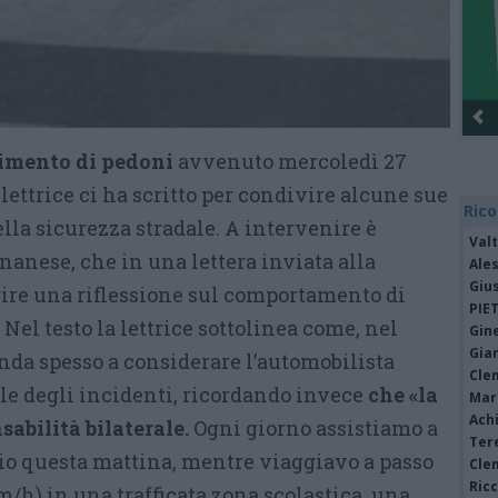
timento di pedoni
avvenuto mercoledì 27
ettrice ci ha scritto per condivire alcune sue
Rico
ella sicurezza stradale. A intervenire è
Valt
gnanese, che in una lettera inviata alla
Ale
Giu
rire una riflessione sul comportamento di
PIE
Nel testo la lettrice sottolinea come, nel
Gine
Gia
tenda spesso a considerare l’automobilista
Cle
e degli incidenti, ricordando invece
che «la
Mar
Achi
sabilità bilaterale.
​Ogni giorno assistiamo a
Tere
rio questa mattina, mentre viaggiavo a passo
Cle
Ric
km/h) in una trafficata zona scolastica, una