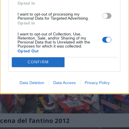
Opted In
Palio 2012: le prove
I want to opt-out of processing my
Personal Data for Targeted Advertising.
Opted In
I want to opt-out of Collection, Use,
Retention, Sale, and/or Sharing of my
Personal Data that Is Unrelated with the
Purposes for which it was collected.
Opted Out
CONFIRM
Data Deletion
Data Access
Privacy Policy
cena del fantino 2012