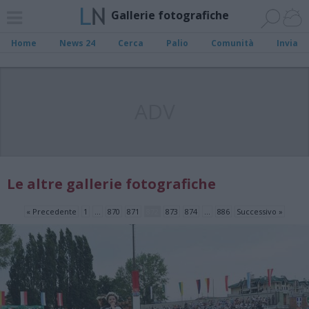
Gallerie fotografiche
Home
News 24
Cerca
Palio
Comunità
Invia
ADV
Le altre gallerie fotografiche
« Precedente
1
…
870
871
872
873
874
…
886
Successivo »