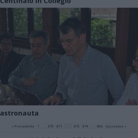
Centinaio in Collegio
astronauta
« Precedente
1
…
870
871
872
873
874
…
886
Successivo »