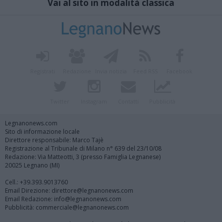
Vai al sito in modalità classica
Registrati
Redazione
Invia notizia
Feed RSS
Facebook
Twitter
Instagram
Contatti
Pubblicità
Legnanonews.com
Sito di informazione locale
Direttore responsabile: Marco Tajè
Registrazione al Tribunale di Milano n° 639 del 23/10/08
Redazione: Via Matteotti, 3 (presso Famiglia Legnanese)
20025 Legnano (MI)
Cell.: +39.393.9013760
Email Direzione: direttore@legnanonews.com
Email Redazione: info@legnanonews.com
Pubblicità: commerciale@legnanonews.com