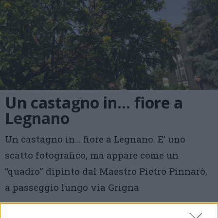
Un castagno in… fiore a
Legnano
Un castagno in… fiore a Legnano. E’ uno
scatto fotografico, ma appare come un
“quadro” dipinto dal Maestro Pietro Pinnarò,
a passeggio lungo via Grigna