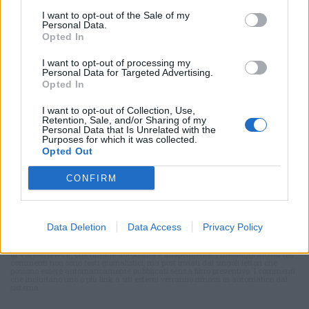
I want to opt-out of the Sale of my
Personal Data.
Opted In
I want to opt-out of processing my
Personal Data for Targeted Advertising.
Opted In
I want to opt-out of Collection, Use,
Retention, Sale, and/or Sharing of my
Personal Data that Is Unrelated with the
Purposes for which it was collected.
Opted Out
CONFIRM
Commenti
Accedi
o
registrati
per commentare questo
articolo.
Data Deletion
Data Access
Privacy Policy
L'email è richiesta ma non verrà mostrata ai visitatori. Il contenuto di questo
commento esprime il pensiero dell'autore e non rappresenta la linea editoriale
di VareseNews.it, che rimane autonoma e indipendente. I messaggi inclusi nei
commenti non sono testi giornalistici, ma post inviati dai singoli lettori che
possono essere automaticamente pubblicati senza filtro preventivo. I commenti
che includano uno o più link a siti esterni verranno rimossi in automatico dal
sistema.