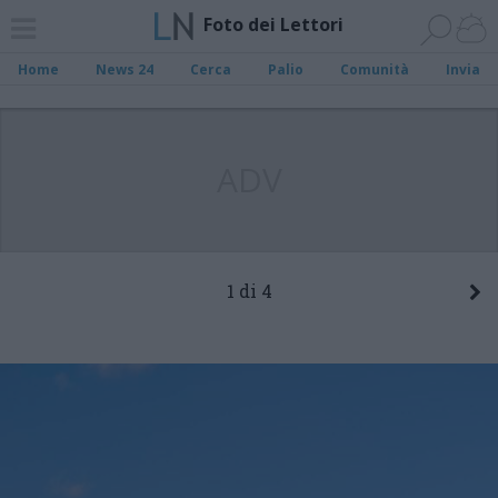
Foto dei Lettori
Home
News 24
Cerca
Palio
Comunità
Invia
ADV
1 di 4