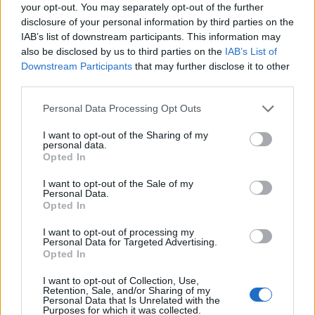
modo da farle restare appese ai cavi delle linee
your opt-out. You may separately opt-out of the further
disclosure of your personal information by third parties on the
elettriche o telefoniche. Le scarpe sono legate
IAB’s list of downstream participants. This information may
tra loro dai lacci e vengono lanciate verso i fili
also be disclosed by us to third parties on the
IAB’s List of
Downstream Participants
that may further disclose it to other
come una sorta di bolas. Già il regista Tim
third parties.
Burton, nel film “Big Fish” , ha fatto di questo
Personal Data Processing Opt Outs
fenomeno un mezzo per “comunicare libertà”.
I want to opt-out of the Sharing of my
personal data.
C’è chi lo classifica come “arte”, chi lo considera
Opted In
un mezzo comunicativo, chi un simbolo di
I want to opt-out of the Sale of my
Personal Data.
libertà, chi usa questo lancio delle scarpe per
Opted In
festeggiare la fine della scuola quindi come
I want to opt-out of processing my
simbolo di felicità. Una speigazione univoca
Personal Data for Targeted Advertising.
Opted In
non la abbiamo. Se c’è qualcuno che ci può
I want to opt-out of Collection, Use,
aiutare, può scrivere a info@legnanonews.com
Retention, Sale, and/or Sharing of my
Personal Data that Is Unrelated with the
Purposes for which it was collected.