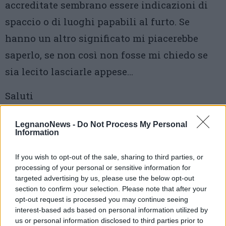
accreditate sembrano essere indicazioni di
spaccio o di luoghi papabili al furto. Se
hanno un altro significato mi piacerebbe
saperlo, se non così non fosse mi chiedo se
sia lecito lasciarle appese…
Saluti
V.B.
LegnanoNews -
Do Not Process My Personal
Information
——
If you wish to opt-out of the sale, sharing to third parties, or
Potrebbe trattarsi di un fenomeno diffuso in
processing of your personal or sensitive information for
USA, chiamato Shoefiti, termine che si riferisce
targeted advertising by us, please use the below opt-out
section to confirm your selection. Please note that after your
alla pratica di legare tra loro i lacci di due
opt-out request is processed you may continue seeing
scarpe e di scagliare queste ultime in aria, in
interest-based ads based on personal information utilized by
us or personal information disclosed to third parties prior to