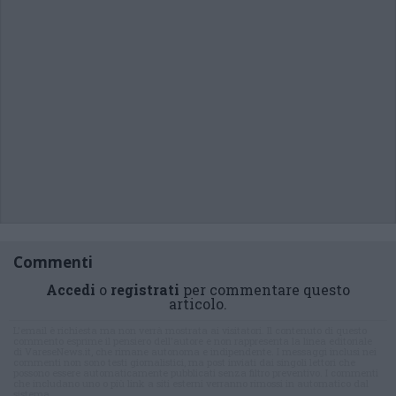
Commenti
Accedi
o
registrati
per commentare questo
articolo.
L'email è richiesta ma non verrà mostrata ai visitatori. Il contenuto di questo
commento esprime il pensiero dell'autore e non rappresenta la linea editoriale
di VareseNews.it, che rimane autonoma e indipendente. I messaggi inclusi nei
commenti non sono testi giornalistici, ma post inviati dai singoli lettori che
possono essere automaticamente pubblicati senza filtro preventivo. I commenti
che includano uno o più link a siti esterni verranno rimossi in automatico dal
sistema.