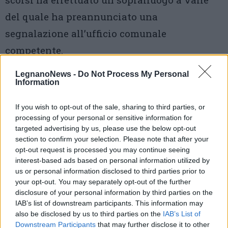
del quale ha preannunciato una
segnalazione all’ufficio comunale
competente.
«
Le “piccole” cose di ogni giorno così
LegnanoNews -
Do Not Process My Personal
Information
sconosciute…
», ha commentato l’ex sindaco
dopo il sopralluogo.
If you wish to opt-out of the sale, sharing to third parties, or
processing of your personal or sensitive information for
targeted advertising by us, please use the below opt-out
section to confirm your selection. Please note that after your
opt-out request is processed you may continue seeing
interest-based ads based on personal information utilized by
us or personal information disclosed to third parties prior to
your opt-out. You may separately opt-out of the further
disclosure of your personal information by third parties on the
IAB’s list of downstream participants. This information may
also be disclosed by us to third parties on the
IAB’s List of
Downstream Participants
that may further disclose it to other