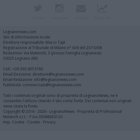
Twitter
Instagram
Contatti
Pubblicità
Legnanonews.com
Sito di informazione locale
Direttore responsabile: Marco Tajè
Registrazione al Tribunale di Milano n° 639 del 23/10/08
Redazione: Via Matteotti, 3 (presso Famiglia Legnanese)
20025 Legnano (MI)
Cell.: +39.393.9013760
Email Direzione: direttore@legnanonews.com
Email Redazione: info@legnanonews.com
Pubblicità: commerciale@legnanonews.com
Tutti i contenuti originali sono di proprietà di LegnanoNews, ne è
consentito l'utilizzo citando il sito come fonte. Dei contenuti non originali
viene citata la fonte.
Copyright © 2016 - 2026 - LegnanoNews - Proprietà di Professional
Network s.r.l. - P.Iva 03068650120
Imp. Cookie
-
Cookie
-
Privacy