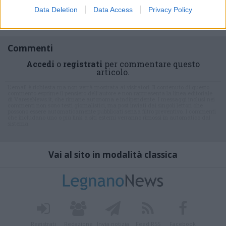
Data Deletion
Data Access
Privacy Policy
Commenti
Accedi
o
registrati
per commentare questo
articolo.
L'email è richiesta ma non verrà mostrata ai visitatori. Il contenuto di questo
commento esprime il pensiero dell'autore e non rappresenta la linea editoriale
di VareseNews.it, che rimane autonoma e indipendente. I messaggi inclusi nei
commenti non sono testi giornalistici, ma post inviati dai singoli lettori che
possono essere automaticamente pubblicati senza filtro preventivo. I commenti
che includano uno o più link a siti esterni verranno rimossi in automatico dal
sistema.
Vai al sito in modalità classica
Registrati
Redazione
Invia notizia
Feed RSS
Facebook