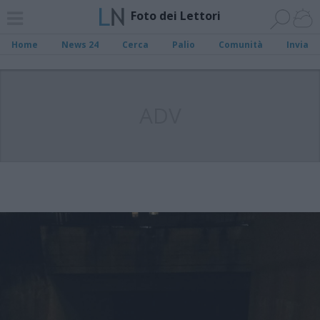
Foto dei Lettori
Home
News 24
Cerca
Palio
Comunità
Invia
ADV