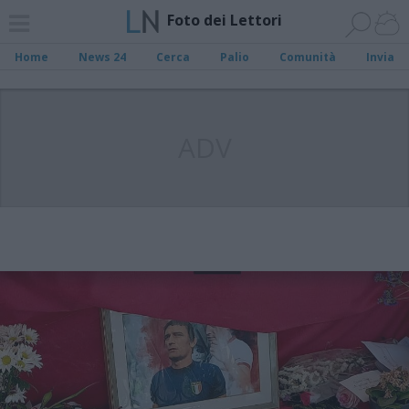
Foto dei Lettori
Home
News 24
Cerca
Palio
Comunità
Invia
ADV