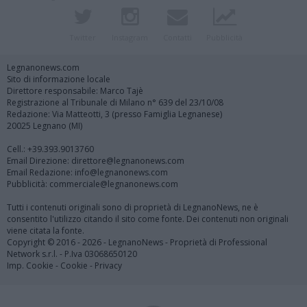
Twitter
Instagram
Contatti
Pubblicità
Legnanonews.com
Sito di informazione locale
Direttore responsabile: Marco Tajè
Registrazione al Tribunale di Milano n° 639 del 23/10/08
Redazione: Via Matteotti, 3 (presso Famiglia Legnanese)
20025 Legnano (MI)
Cell.: +39.393.9013760
Email Direzione: direttore@legnanonews.com
Email Redazione: info@legnanonews.com
Pubblicità: commerciale@legnanonews.com
Tutti i contenuti originali sono di proprietà di LegnanoNews, ne è
consentito l'utilizzo citando il sito come fonte. Dei contenuti non originali
viene citata la fonte.
Copyright © 2016 - 2026 - LegnanoNews - Proprietà di Professional
Network s.r.l. - P.Iva 03068650120
Imp. Cookie
-
Cookie
-
Privacy