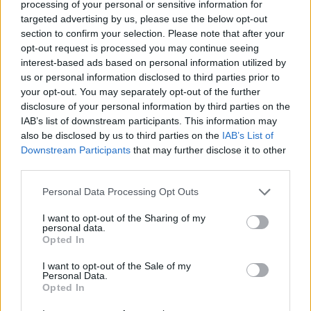
processing of your personal or sensitive information for
accompagnavo Gualtiero agli allenamenti»,
targeted advertising by us, please use the below opt-out
sempre il ricordo di Vignati che aggiunge:
section to confirm your selection. Please note that after your
opt-out request is processed you may continue seeing
«
Gualtiero negli scorsi giorni ha ricevuto la
interest-based ads based on personal information utilized by
foto che allego da Dolci
, vice presidente
us or personal information disclosed to third parties prior to
your opt-out. You may separately opt-out of the further
dell’Associazione Nazionale Allenatori
disclosure of your personal information by third parties on the
quando era presidente Azeglio Vicini, che era
IAB’s list of downstream participants. This information may
also be disclosed by us to third parties on the
IAB’s List of
in vacanza in Sardegna»
Downstream Participants
that may further disclose it to other
third parties.
Personal Data Processing Opt Outs
I want to opt-out of the Sharing of my
personal data.
Opted In
I want to opt-out of the Sale of my
Personal Data.
Opted In