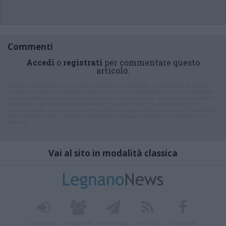
Commenti
Accedi
o
registrati
per commentare questo
articolo.
L'email è richiesta ma non verrà mostrata ai visitatori. Il contenuto di questo
commento esprime il pensiero dell'autore e non rappresenta la linea editoriale
di VareseNews.it, che rimane autonoma e indipendente. I messaggi inclusi nei
commenti non sono testi giornalistici, ma post inviati dai singoli lettori che
possono essere automaticamente pubblicati senza filtro preventivo. I commenti
che includano uno o più link a siti esterni verranno rimossi in automatico dal
sistema.
Vai al sito in modalità classica
Registrati
Redazione
Invia notizia
Feed RSS
Facebook