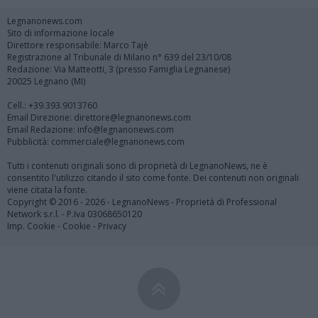
Legnanonews.com
Sito di informazione locale
Direttore responsabile: Marco Tajè
Registrazione al Tribunale di Milano n° 639 del 23/10/08
Redazione: Via Matteotti, 3 (presso Famiglia Legnanese)
20025 Legnano (MI)
Cell.: +39.393.9013760
Email Direzione: direttore@legnanonews.com
Email Redazione: info@legnanonews.com
Pubblicità: commerciale@legnanonews.com
Tutti i contenuti originali sono di proprietà di LegnanoNews, ne è
consentito l'utilizzo citando il sito come fonte. Dei contenuti non originali
viene citata la fonte.
Copyright © 2016 - 2026 - LegnanoNews - Proprietà di Professional
Network s.r.l. - P.Iva 03068650120
Imp. Cookie
-
Cookie
-
Privacy