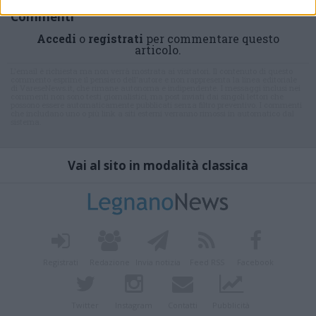
Commenti
Accedi
o
registrati
per commentare questo
articolo.
L'email è richiesta ma non verrà mostrata ai visitatori. Il contenuto di questo
commento esprime il pensiero dell'autore e non rappresenta la linea editoriale
di VareseNews.it, che rimane autonoma e indipendente. I messaggi inclusi nei
commenti non sono testi giornalistici, ma post inviati dai singoli lettori che
possono essere automaticamente pubblicati senza filtro preventivo. I commenti
che includano uno o più link a siti esterni verranno rimossi in automatico dal
sistema.
Vai al sito in modalità classica
Registrati
Redazione
Invia notizia
Feed RSS
Facebook
Twitter
Instagram
Contatti
Pubblicità